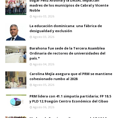
Edgar Féliz Arbona y la DASAC impactan
madres de los municipios de Cabral y Vicente
Noble
Agosto 03, 2026
La educación dominicana: una fábrica de
desigualdad y exclusión
Agosto 03, 2026
Barahona fue sede de la Tercera Asamblea
Ordinaria de rectores de universidades del
país.*
Agosto 04, 2026
Carolina Mejía asegura que el PRM se mantiene
cohesionado rumbo al 2028
Agosto 05, 2026
PRM lidera con 41.1 simpatía partidaria; FP 18.5
y PLD 12.9 según Centro Económico del Cibao
Agosto 06, 2026