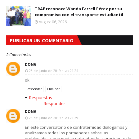
TRAE reconoce Wanda Farrell Pérez por su
compromiso con el transporte estudiantil
August 06, 2026
PUBLICAR UN COMENTARIO
2 Comentarios
DONG
23 de junio de 2019 a las 21:24
ok
Responder
Eliminar
Respuestas
Responder
DONG
23 de junio de 2019 a las 21:39
En este conversatorio de confraternidad dialogamos y
analizamos todos los pormenores sobre las
problemáticas que venían enfrentando al presidente de