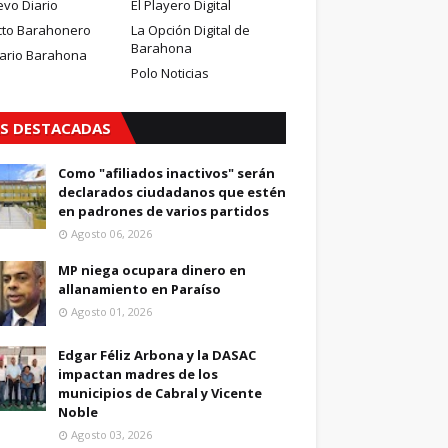
evo Diario
El Playero Digital
cto Barahonero
La Opción Digital de
Barahona
iario Barahona
Polo Noticias
S DESTACADAS
Como "afiliados inactivos" serán
declarados ciudadanos que estén
en padrones de varios partidos
Agosto 06, 2026
MP niega ocupara dinero en
allanamiento en Paraíso
Agosto 01, 2026
Edgar Féliz Arbona y la DASAC
impactan madres de los
municipios de Cabral y Vicente
Noble
Agosto 03, 2026