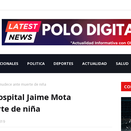
CIONALES
POLITICA
DEPORTES
ACTUALIDAD
SALUD
nmudece ante muerte de niña
CO
ospital Jaime Mota
te de niña
019