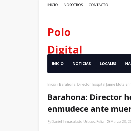
INICIO
NOSOTROS
CONTACTO
Polo
Digital
INICIO
NOTICIAS
LOCALES
NA
Inicio
Barahona: Director hospital Jaime Mota e
Barahona: Director h
enmudece ante muer
Daniel Inmaculado Urbaez Feliz
Marzo 23, 2