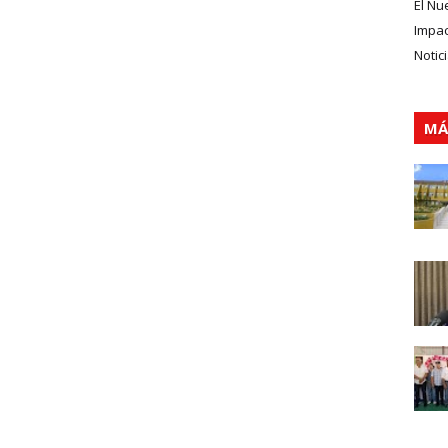
El Nu
Impa
Notic
MÁ