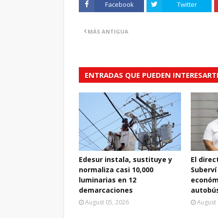
Facebook
Twitter
MÁS ANTIGUA
ENTRADAS QUE PUEDEN INTERESART
Edesur instala, sustituye y
El dire
normaliza casi 10,000
Suberví
luminarias en 12
económi
demarcaciones
autobús
August 05, 2026
August 