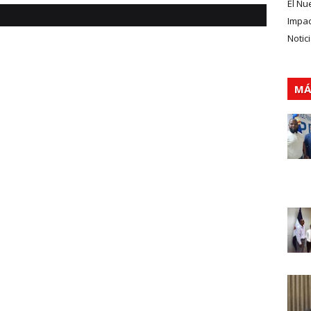
El Nu
Impa
Notic
MÁ