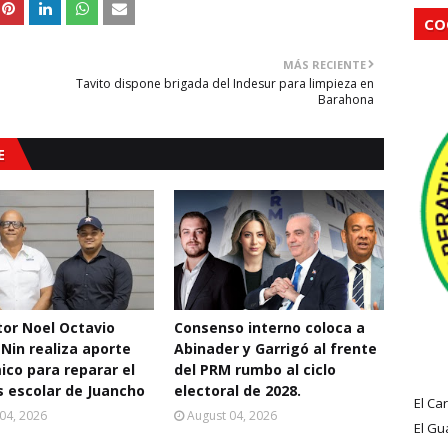
CO
MÁS RECIENTE
Tavito dispone brigada del Indesur para limpieza en
Barahona
E
ctor Noel Octavio
Consenso interno coloca a
 Nin realiza aporte
Abinader y Garrigó al frente
co para reparar el
del PRM rumbo al ciclo
 escolar de Juancho
electoral de 2028.
El Ca
04, 2026
August 04, 2026
El Gu