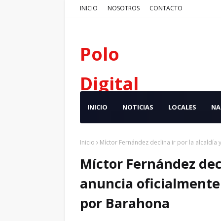
INICIO
NOSOTROS
CONTACTO
Polo
Digital
INICIO
NOTICIAS
LOCALES
NA
Inicio
Míctor Fernández declina ir por la alcaldía
Míctor Fernández decli
anuncia oficialmente
por Barahona