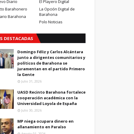
evo Diario
El Playero Digital
cto Barahonero
La Opción Digital de
Barahona
iario Barahona
Polo Noticias
S DESTACADAS
Domingo Féliz y Carlos Alcántara
junto a dirigentes comunitarios y
políticos de Barahona se
juramentan en el partido Primero
la Gente
Julio 31, 2026
UASD Recinto Barahona fortalece
cooperación académica con la
Universidad Loyola de España
Julio 30, 2026
MP niega ocupara dinero en
allanamiento en Paraíso
Agosto 01, 2026