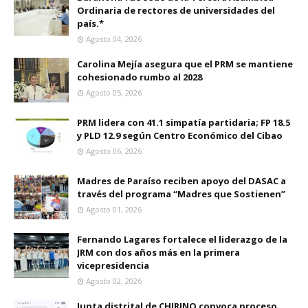
Ordinaria de rectores de universidades del
país.*
Agosto 04, 2026
Carolina Mejía asegura que el PRM se mantiene
cohesionado rumbo al 2028
Agosto 05, 2026
PRM lidera con 41.1 simpatía partidaria; FP 18.5
y PLD 12.9 según Centro Económico del Cibao
Agosto 06, 2026
Madres de Paraíso reciben apoyo del DASAC a
través del programa “Madres que Sostienen”
Agosto 01, 2026
Fernando Lagares fortalece el liderazgo de la
JRM con dos años más en la primera
vicepresidencia
Agosto 02, 2026
Junta distrital de CHIRINO convoca proceso