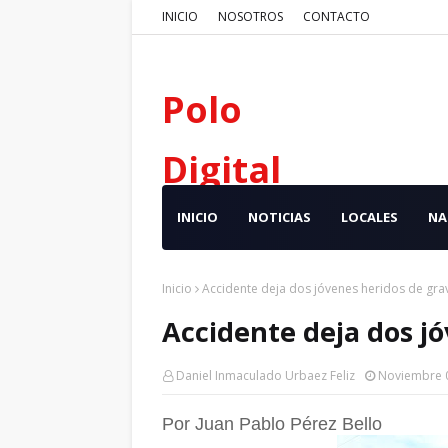
INICIO
NOSOTROS
CONTACTO
Polo
Digital
INICIO
NOTICIAS
LOCALES
NA
Inicio
Accidente deja dos jóvenes heridos de gr
Accidente deja dos j
Daniel Inmaculado Urbaez Feliz
Noviembre 
Por Juan Pablo Pérez Bello