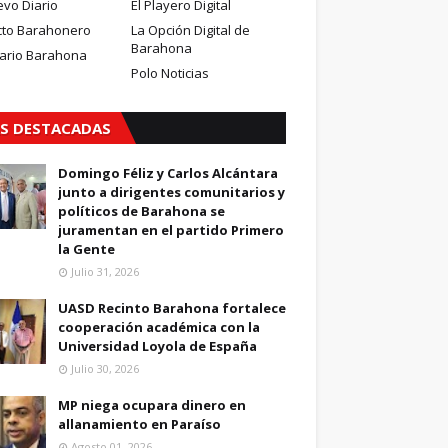
evo Diario
El Playero Digital
cto Barahonero
La Opción Digital de
Barahona
iario Barahona
Polo Noticias
S DESTACADAS
Domingo Féliz y Carlos Alcántara
junto a dirigentes comunitarios y
políticos de Barahona se
juramentan en el partido Primero
la Gente
Julio 31, 2026
UASD Recinto Barahona fortalece
cooperación académica con la
Universidad Loyola de España
Julio 30, 2026
MP niega ocupara dinero en
allanamiento en Paraíso
Agosto 01, 2026