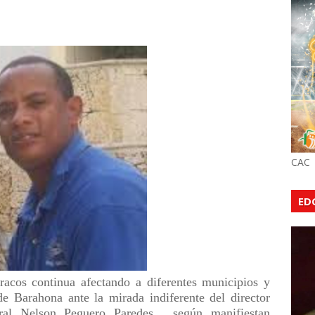
CAC
ED
racos continua afectando a diferentes municipios y
 de Barahona ante la mirada indiferente del director
eral Nelson Peguero Paredes,
según manifiestan