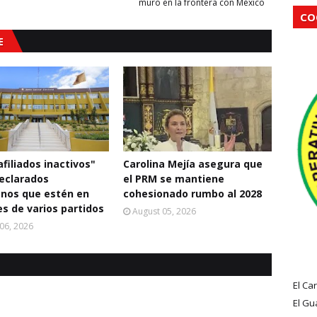
muro en la frontera con México
CO
E
filiados inactivos"
Carolina Mejía asegura que
eclarados
el PRM se mantiene
nos que estén en
cohesionado rumbo al 2028
s de varios partidos
August 05, 2026
06, 2026
El Ca
El Gu