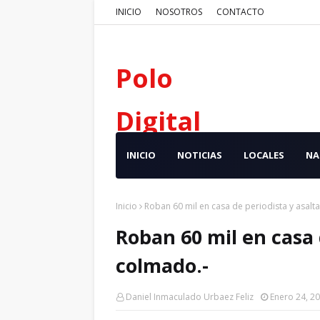
INICIO
NOSOTROS
CONTACTO
Polo
Digital
INICIO
NOTICIAS
LOCALES
NA
Inicio
Roban 60 mil en casa de periodista y asalt
Roban 60 mil en casa 
colmado.-
Daniel Inmaculado Urbaez Feliz
Enero 24, 2