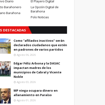
evo Diario
El Playero Digital
cto Barahonero
La Opción Digital de
Barahona
iario Barahona
Polo Noticias
S DESTACADAS
Como "afiliados inactivos" serán
declarados ciudadanos que estén
en padrones de varios partidos
Agosto 06, 2026
Edgar Féliz Arbona y la DASAC
impactan madres de los
municipios de Cabral y Vicente
Noble
Agosto 03, 2026
MP niega ocupara dinero en
allanamiento en Paraíso
Agosto 01, 2026