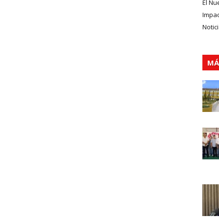
El Nu
Impa
Notic
MÁ