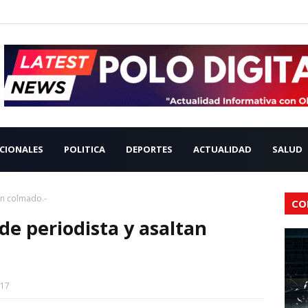
CIONALES
POLITICA
DEPORTES
ACTUALIDAD
SALUD
an colmado.-
CO
de periodista y asaltan
017