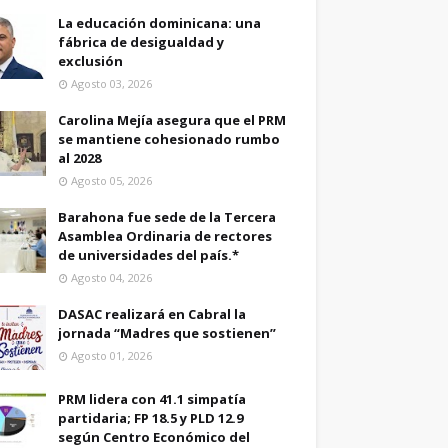
La educación dominicana: una
fábrica de desigualdad y
exclusión
Agosto 03, 2026
Carolina Mejía asegura que el PRM
se mantiene cohesionado rumbo
al 2028
Agosto 05, 2026
Barahona fue sede de la Tercera
Asamblea Ordinaria de rectores
de universidades del país.*
Agosto 04, 2026
DASAC realizará en Cabral la
jornada “Madres que sostienen”
Agosto 01, 2026
PRM lidera con 41.1 simpatía
partidaria; FP 18.5 y PLD 12.9
según Centro Económico del