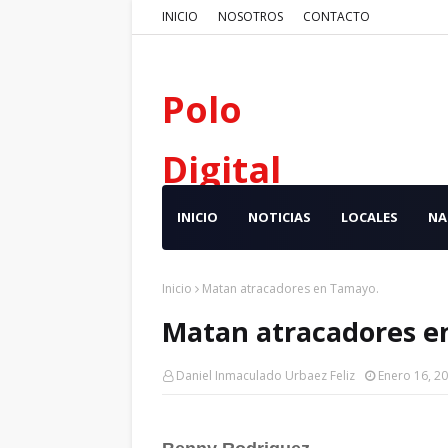
INICIO
NOSOTROS
CONTACTO
Polo
Digital
INICIO
NOTICIAS
LOCALES
NA
Inicio
Matan atracadores en Tamayo.
Matan atracadores e
Daniel Inmaculado Urbaez Feliz
Enero 16, 2