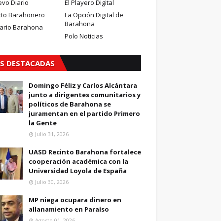
evo Diario
El Playero Digital
cto Barahonero
La Opción Digital de
Barahona
iario Barahona
Polo Noticias
S DESTACADAS
Domingo Féliz y Carlos Alcántara
junto a dirigentes comunitarios y
políticos de Barahona se
juramentan en el partido Primero
la Gente
Julio 31, 2026
UASD Recinto Barahona fortalece
cooperación académica con la
Universidad Loyola de España
Julio 30, 2026
MP niega ocupara dinero en
allanamiento en Paraíso
Agosto 01, 2026