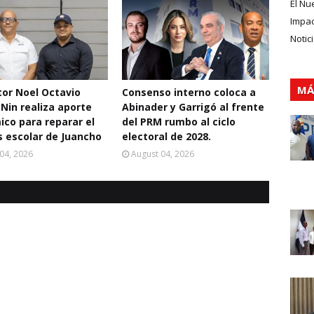
El Nu
Impa
Notic
MÁ
ctor Noel Octavio
Consenso interno coloca a
 Nin realiza aporte
Abinader y Garrigó al frente
co para reparar el
del PRM rumbo al ciclo
 escolar de Juancho
electoral de 2028.
04, 2026
August 04, 2026