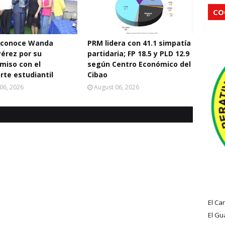
CO
econoce Wanda
PRM lidera con 41.1 simpatía
Pérez por su
partidaria; FP 18.5 y PLD 12.9
miso con el
según Centro Económico del
rte estudiantil
Cibao
06, 2026
August 06, 2026
El Ca
El Gu