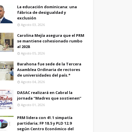
La educación dominicana: una
fábrica de desigualdad y
exclusión
Agosto 03, 2026
Carolina Mejía asegura que el PRM
se mantiene cohesionado rumbo
al 2028
Agosto 05, 2026
Barahona fue sede de la Tercera
Asamblea Ordinaria de rectores
de universidades del país.*
Agosto 04, 2026
DASAC realizará en Cabral la
jornada “Madres que sostienen”
Agosto 01, 2026
PRM lidera con 41.1 simpatía
partidaria; FP 18.5 y PLD 12.9
según Centro Económico del