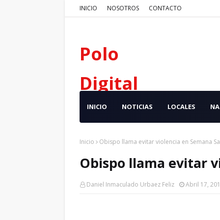
INICIO
NOSOTROS
CONTACTO
Polo
Digital
INICIO
NOTICIAS
LOCALES
NA
Inicio
Obispo llama evitar violencia en Semana S
Obispo llama evitar 
Daniel Inmaculado Urbaez Feliz
Abril 17, 20