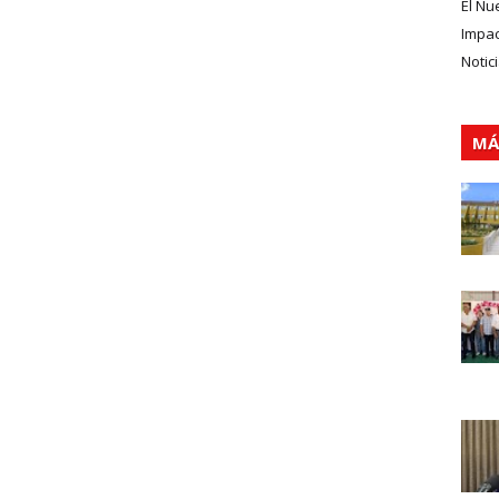
El Nu
Impa
Notic
MÁ