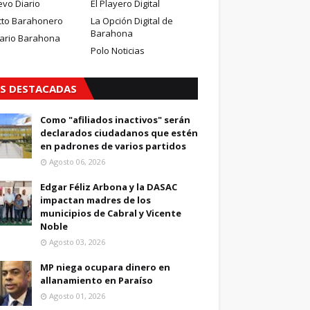
evo Diario
El Playero Digital
cto Barahonero
La Opción Digital de
Barahona
iario Barahona
Polo Noticias
S DESTACADAS
Como "afiliados inactivos" serán
declarados ciudadanos que estén
en padrones de varios partidos
Agosto 06, 2026
Edgar Féliz Arbona y la DASAC
impactan madres de los
municipios de Cabral y Vicente
Noble
Agosto 03, 2026
MP niega ocupara dinero en
allanamiento en Paraíso
Agosto 01, 2026