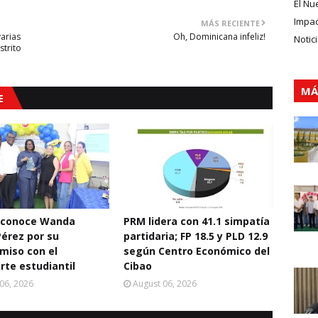
El Nu
Impa
MÁS RECIENTE
arias
Oh, Dominicana infeliz!
Notic
strito
MÁ
E
econoce Wanda
PRM lidera con 41.1 simpatía
Pérez por su
partidaria; FP 18.5 y PLD 12.9
miso con el
según Centro Económico del
rte estudiantil
Cibao
06, 2026
August 06, 2026