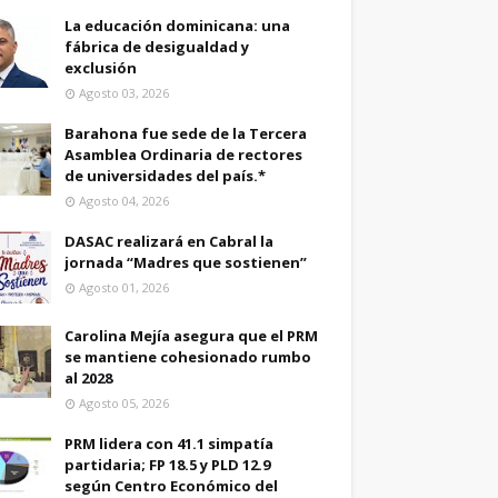
La educación dominicana: una
fábrica de desigualdad y
exclusión
Agosto 03, 2026
Barahona fue sede de la Tercera
Asamblea Ordinaria de rectores
de universidades del país.*
Agosto 04, 2026
DASAC realizará en Cabral la
jornada “Madres que sostienen”
Agosto 01, 2026
Carolina Mejía asegura que el PRM
se mantiene cohesionado rumbo
al 2028
Agosto 05, 2026
PRM lidera con 41.1 simpatía
partidaria; FP 18.5 y PLD 12.9
según Centro Económico del