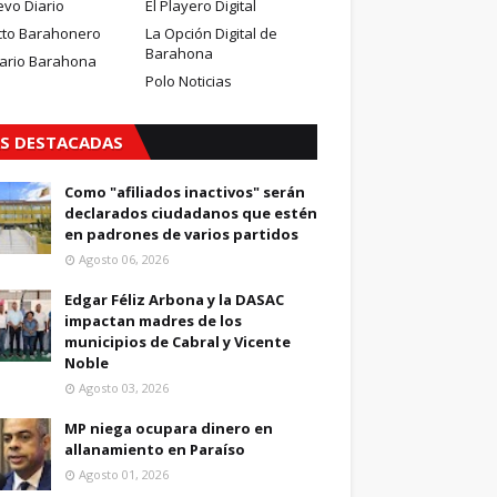
evo Diario
El Playero Digital
cto Barahonero
La Opción Digital de
Barahona
iario Barahona
Polo Noticias
S DESTACADAS
Como "afiliados inactivos" serán
declarados ciudadanos que estén
en padrones de varios partidos
Agosto 06, 2026
Edgar Féliz Arbona y la DASAC
impactan madres de los
municipios de Cabral y Vicente
Noble
Agosto 03, 2026
MP niega ocupara dinero en
allanamiento en Paraíso
Agosto 01, 2026