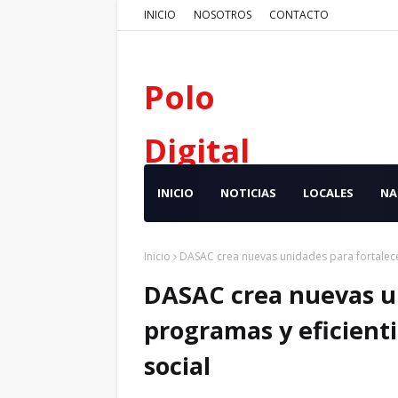
INICIO
NOSOTROS
CONTACTO
Polo
Digital
INICIO
NOTICIAS
LOCALES
NA
Inicio
DASAC crea nuevas unidades para fortalecer
DASAC crea nuevas un
programas y eficienti
social