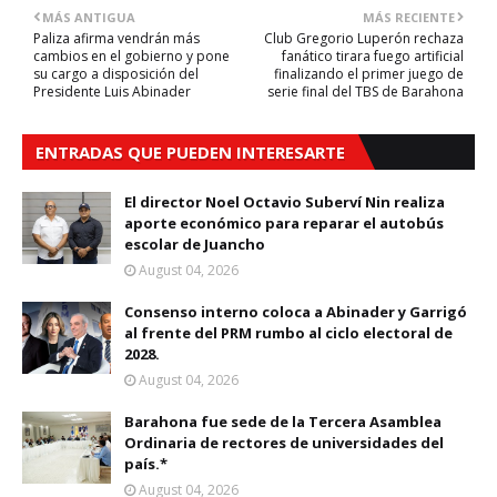
MÁS ANTIGUA
MÁS RECIENTE
Paliza afirma vendrán más
Club Gregorio Luperón rechaza
cambios en el gobierno y pone
fanático tirara fuego artificial
su cargo a disposición del
finalizando el primer juego de
Presidente Luis Abinader
serie final del TBS de Barahona
ENTRADAS QUE PUEDEN INTERESARTE
El director Noel Octavio Suberví Nin realiza
aporte económico para reparar el autobús
escolar de Juancho
August 04, 2026
Consenso interno coloca a Abinader y Garrigó
al frente del PRM rumbo al ciclo electoral de
2028.
August 04, 2026
Barahona fue sede de la Tercera Asamblea
Ordinaria de rectores de universidades del
país.*
August 04, 2026