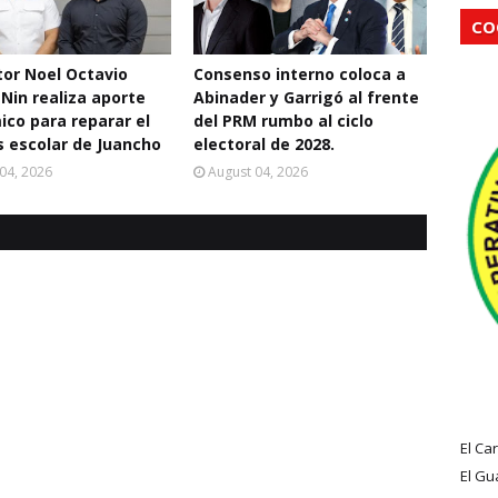
CO
ctor Noel Octavio
Consenso interno coloca a
 Nin realiza aporte
Abinader y Garrigó al frente
co para reparar el
del PRM rumbo al ciclo
 escolar de Juancho
electoral de 2028.
04, 2026
August 04, 2026
El Ca
El Gu