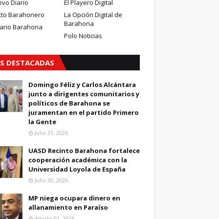
evo Diario
El Playero Digital
cto Barahonero
La Opción Digital de
Barahona
iario Barahona
Polo Noticias
S DESTACADAS
Domingo Féliz y Carlos Alcántara
junto a dirigentes comunitarios y
políticos de Barahona se
juramentan en el partido Primero
la Gente
Julio 31, 2026
UASD Recinto Barahona fortalece
cooperación académica con la
Universidad Loyola de España
Julio 30, 2026
MP niega ocupara dinero en
allanamiento en Paraíso
Agosto 01, 2026