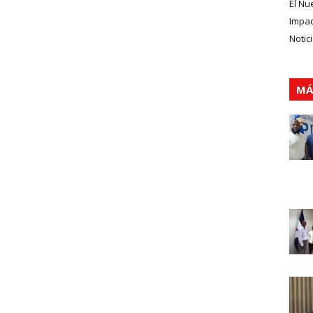
El Nu
Impa
Notic
MÁ