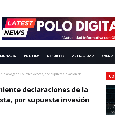
CIONALES
POLITICA
DEPORTES
ACTUALIDAD
SALUD
de la abogada Lourdes Acosta, por supuesta invasión de
CO
miente declaraciones de la
ta, por supuesta invasión