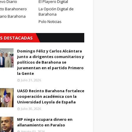
evo Diario
El Playero Digital
cto Barahonero
La Opción Digital de
Barahona
iario Barahona
Polo Noticias
S DESTACADAS
Domingo Féliz y Carlos Alcántara
junto a dirigentes comunitarios y
políticos de Barahona se
juramentan en el partido Primero
la Gente
Julio 31, 2026
UASD Recinto Barahona fortalece
cooperación académica con la
Universidad Loyola de España
Julio 30, 2026
MP niega ocupara dinero en
allanamiento en Paraíso
Agosto 01, 2026