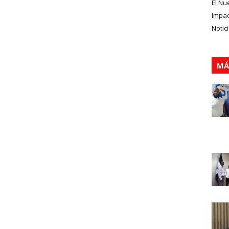
El Nu
Impa
Notic
MÁ