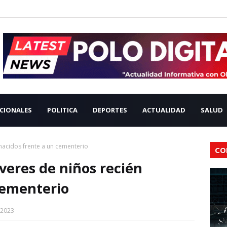
CIONALES
POLITICA
DEPORTES
ACTUALIDAD
SALUD
nacidos frente a un cementerio
CO
veres de niños recién
cementerio
 2023