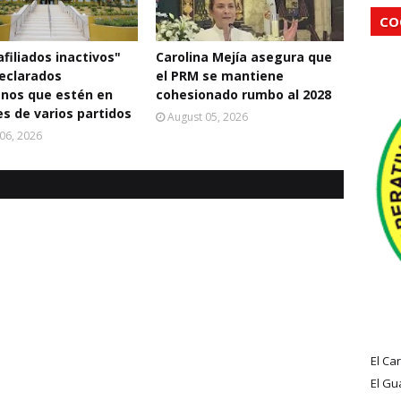
CO
filiados inactivos"
Carolina Mejía asegura que
eclarados
el PRM se mantiene
nos que estén en
cohesionado rumbo al 2028
s de varios partidos
August 05, 2026
06, 2026
El Ca
El Gu