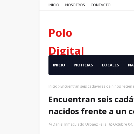
INICIO
NOSOTROS
CONTACTO
Polo
Digital
INICIO
NOTICIAS
LOCALES
NA
Inicio
Encuentran seis cadáveres de niños recién 
Encuentran seis cadá
nacidos frente a un 
Daniel Inmaculado Urbaez Feliz
Octubre 04,