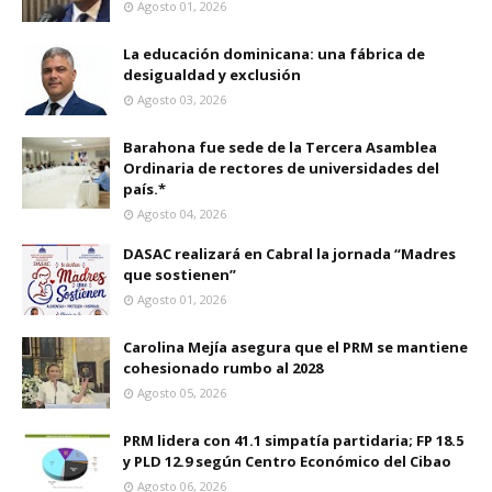
Agosto 01, 2026
La educación dominicana: una fábrica de
desigualdad y exclusión
Agosto 03, 2026
Barahona fue sede de la Tercera Asamblea
Ordinaria de rectores de universidades del
país.*
Agosto 04, 2026
DASAC realizará en Cabral la jornada “Madres
que sostienen”
Agosto 01, 2026
Carolina Mejía asegura que el PRM se mantiene
cohesionado rumbo al 2028
Agosto 05, 2026
PRM lidera con 41.1 simpatía partidaria; FP 18.5
y PLD 12.9 según Centro Económico del Cibao
Agosto 06, 2026