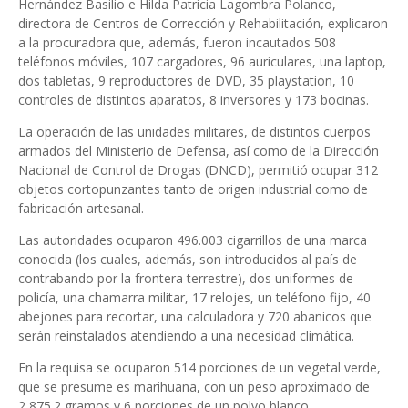
Hernández Basilio e Hilda Patricia Lagombra Polanco,
directora de Centros de Corrección y Rehabilitación, explicaron
a la procuradora que, además, fueron incautados 508
teléfonos móviles, 107 cargadores, 96 auriculares, una laptop,
dos tabletas, 9 reproductores de DVD, 35 playstation, 10
controles de distintos aparatos, 8 inversores y 173 bocinas.
La operación de las unidades militares, de distintos cuerpos
armados del Ministerio de Defensa, así como de la Dirección
Nacional de Control de Drogas (DNCD), permitió ocupar 312
objetos cortopunzantes tanto de origen industrial como de
fabricación artesanal.
Las autoridades ocuparon 496.003 cigarrillos de una marca
conocida (los cuales, además, son introducidos al país de
contrabando por la frontera terrestre), dos uniformes de
policía, una chamarra militar, 17 relojes, un teléfono fijo, 40
abejones para recortar, una calculadora y 720 abanicos que
serán reinstalados atendiendo a una necesidad climática.
En la requisa se ocuparon 514 porciones de un vegetal verde,
que se presume es marihuana, con un peso aproximado de
2,875.2 gramos y 6 porciones de un polvo blanco,