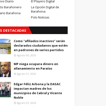
evo Diario
El Playero Digital
cto Barahonero
La Opción Digital de
Barahona
iario Barahona
Polo Noticias
S DESTACADAS
Como "afiliados inactivos" serán
declarados ciudadanos que estén
en padrones de varios partidos
Agosto 06, 2026
MP niega ocupara dinero en
allanamiento en Paraíso
Agosto 01, 2026
Edgar Féliz Arbona y la DASAC
impactan madres de los
municipios de Cabral y Vicente
Noble
Agosto 03, 2026