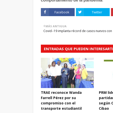
comportamiento de la pandemia
.
Facebook
Twitter
MÁS ANTIGUA
Covid--19 implanta récord de casos nuevos con 
ENTRADAS QUE PUEDEN INTERESART
TRAE reconoce Wanda
PRM lid
Farrell Pérez por su
partidar
compromiso con el
según C
transporte estudiantil
Cibao