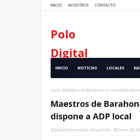
INICIO
NOSOTROS
CONTACTO
Polo
Digital
INICIO
NOTICIAS
LOCALES
NA
Inicio
Maestros de Barahona no reiniciarán docen
Maestros de Barahona
dispone a ADP local
Daniel Inmaculado Urbaez Feliz
Enero 09, 2