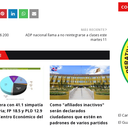
CO
MÁS RECIENTE
6 200
ADP nacional llama a no reintegrarse a clases este
martes 11
E
era con 41.1 simpatía
Como "afiliados inactivos"
ia; FP 18.5 y PLD 12.9
serán declarados
El Ca
entro Económico del
ciudadanos que estén en
El Gu
padrones de varios partidos