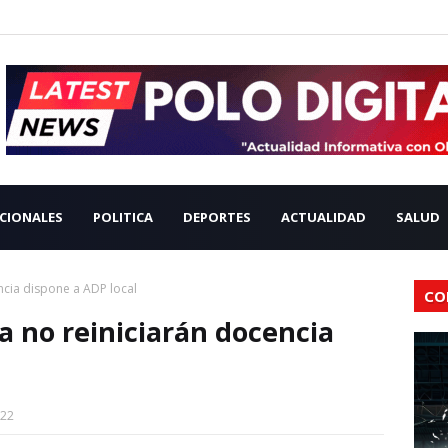
CIONALES
POLITICA
DEPORTES
ACTUALIDAD
SALUD
cia dispone a ADP local
CO
 no reiniciarán docencia
022