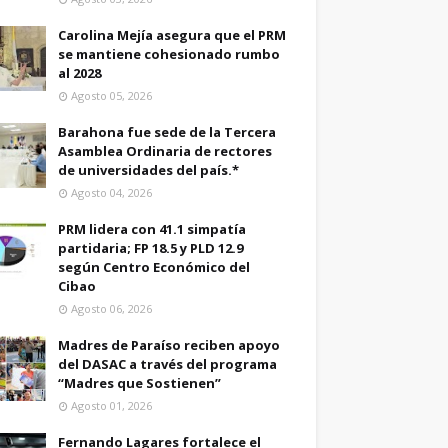
Carolina Mejía asegura que el PRM
se mantiene cohesionado rumbo
al 2028
Agosto 05, 2026
Barahona fue sede de la Tercera
Asamblea Ordinaria de rectores
de universidades del país.*
Agosto 04, 2026
PRM lidera con 41.1 simpatía
partidaria; FP 18.5 y PLD 12.9
según Centro Económico del
Cibao
Agosto 06, 2026
Madres de Paraíso reciben apoyo
del DASAC a través del programa
“Madres que Sostienen”
Agosto 01, 2026
Fernando Lagares fortalece el