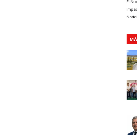
El Nu
Impa
Notic
MÁ