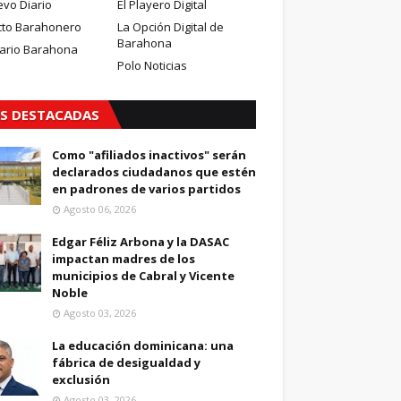
evo Diario
El Playero Digital
cto Barahonero
La Opción Digital de
Barahona
iario Barahona
Polo Noticias
S DESTACADAS
Como "afiliados inactivos" serán
declarados ciudadanos que estén
en padrones de varios partidos
Agosto 06, 2026
Edgar Féliz Arbona y la DASAC
impactan madres de los
municipios de Cabral y Vicente
Noble
Agosto 03, 2026
La educación dominicana: una
fábrica de desigualdad y
exclusión
Agosto 03, 2026