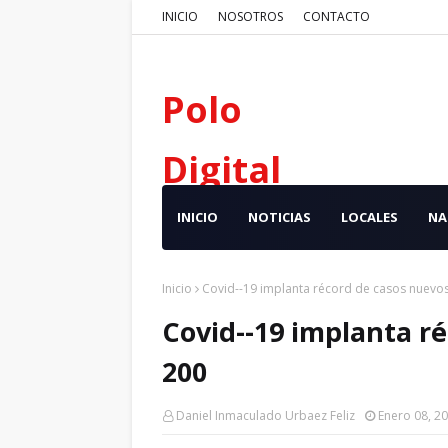
INICIO
NOSOTROS
CONTACTO
Polo
Digital
INICIO
NOTICIAS
LOCALES
NA
Inicio
Covid--19 implanta récord de casos nuevos
Covid--19 implanta r
200
Daniel Inmaculado Urbaez Feliz
Enero 08, 2