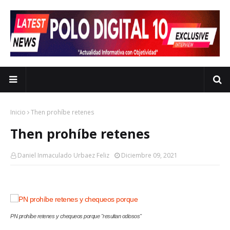
Inicio
Then prohíbe retenes
Then prohíbe retenes
Daniel Inmaculado Urbaez Feliz
Diciembre 09, 2021
PN prohíbe retenes y chequeos porque "resultan odiosos"