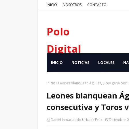
INICIO
NOSOTROS
CONTACTO
Polo
Digital
INICIO
NOTICIAS
LOCALES
NA
Inicio
Leones blanquean Águilas, Licey gana por 
Leones blanquean Águ
consecutiva y Toros 
Daniel Inmaculado Urbaez Feliz
Diciembre 0