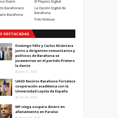
evo Diario
El Playero Digital
cto Barahonero
La Opción Digital de
Barahona
iario Barahona
Polo Noticias
S DESTACADAS
Domingo Féliz y Carlos Alcántara
junto a dirigentes comunitarios y
políticos de Barahona se
juramentan en el partido Primero
la Gente
Julio 31, 2026
UASD Recinto Barahona fortalece
cooperación académica con la
Universidad Loyola de España
Julio 30, 2026
MP niega ocupara dinero en
allanamiento en Paraíso
Agosto 01, 2026