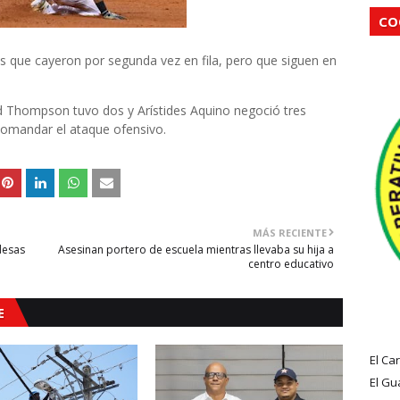
CO
as que cayeron por segunda vez en fila, pero que siguen en
id Thompson tuvo dos y Arístides Aquino negoció tres
comandar el ataque ofensivo.
MÁS RECIENTE
desas
Asesinan portero de escuela mientras llevaba su hija a
centro educativo
E
El Ca
El Gu