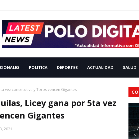
CIONALES
POLITICA
DEPORTES
ACTUALIDAD
SALUD
5ta vez consecutiva y Toros vencen Gigantes
CO
ilas, Licey gana por 5ta vez
vencen Gigantes
3, 2021