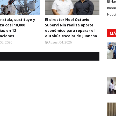
El Nu
Impa
Notic
instala, sustituye y
El director Noel Octavio
za casi 10,000
Suberví Nin realiza aporte
ias en 12
económico para reparar el
MÁ
aciones
autobús escolar de Juancho
05, 2026
August 04, 2026