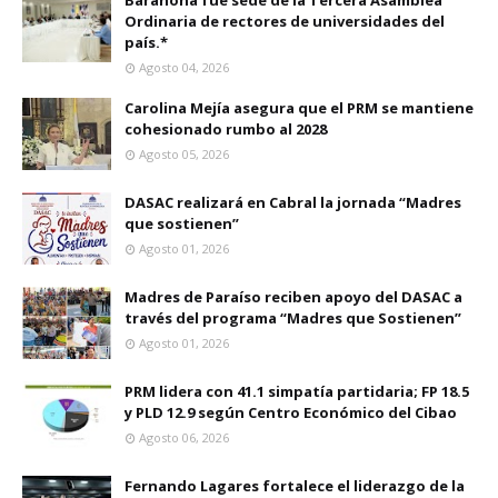
Barahona fue sede de la Tercera Asamblea
Ordinaria de rectores de universidades del
país.*
Agosto 04, 2026
Carolina Mejía asegura que el PRM se mantiene
cohesionado rumbo al 2028
Agosto 05, 2026
DASAC realizará en Cabral la jornada “Madres
que sostienen”
Agosto 01, 2026
Madres de Paraíso reciben apoyo del DASAC a
través del programa “Madres que Sostienen”
Agosto 01, 2026
PRM lidera con 41.1 simpatía partidaria; FP 18.5
y PLD 12.9 según Centro Económico del Cibao
Agosto 06, 2026
Fernando Lagares fortalece el liderazgo de la