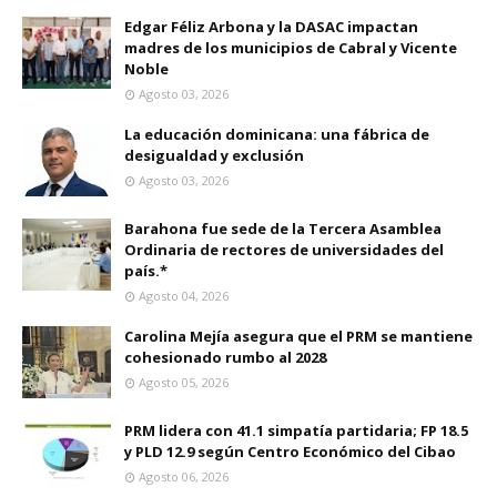
Edgar Féliz Arbona y la DASAC impactan
madres de los municipios de Cabral y Vicente
Noble
Agosto 03, 2026
La educación dominicana: una fábrica de
desigualdad y exclusión
Agosto 03, 2026
Barahona fue sede de la Tercera Asamblea
Ordinaria de rectores de universidades del
país.*
Agosto 04, 2026
Carolina Mejía asegura que el PRM se mantiene
cohesionado rumbo al 2028
Agosto 05, 2026
PRM lidera con 41.1 simpatía partidaria; FP 18.5
y PLD 12.9 según Centro Económico del Cibao
Agosto 06, 2026