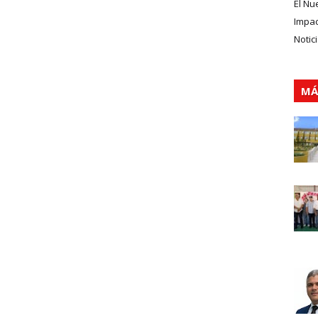
El Nu
Impa
Notic
MÁ