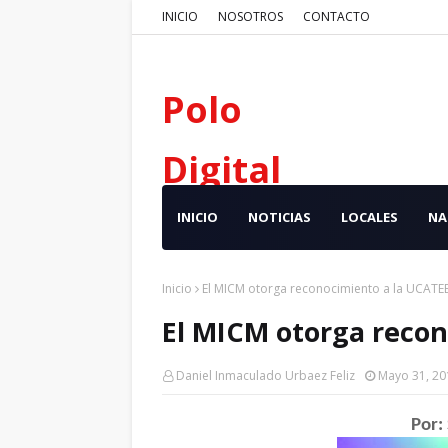
INICIO
NOSOTROS
CONTACTO
Polo
Digital
INICIO
NOTICIAS
LOCALES
NA
Inicio
El MICM otorga reconocimiento a la UCATE
El MICM otorga reco
Daniel Inmaculado Urbaez Feliz
Mayo 31, 20
Por: