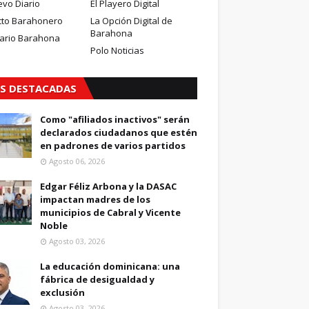
evo Diario
El Playero Digital
cto Barahonero
La Opción Digital de
Barahona
iario Barahona
Polo Noticias
S DESTACADAS
Como "afiliados inactivos" serán
declarados ciudadanos que estén
en padrones de varios partidos
Agosto 06, 2026
Edgar Féliz Arbona y la DASAC
impactan madres de los
municipios de Cabral y Vicente
Noble
Agosto 03, 2026
La educación dominicana: una
fábrica de desigualdad y
exclusión
Agosto 03, 2026