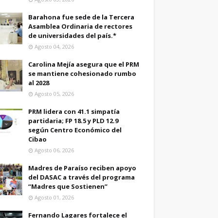
Barahona fue sede de la Tercera
Asamblea Ordinaria de rectores
de universidades del país.*
Agosto 04, 2026
Carolina Mejía asegura que el PRM
se mantiene cohesionado rumbo
al 2028
Agosto 05, 2026
PRM lidera con 41.1 simpatía
partidaria; FP 18.5 y PLD 12.9
según Centro Económico del
Cibao
Agosto 06, 2026
Madres de Paraíso reciben apoyo
del DASAC a través del programa
“Madres que Sostienen”
Agosto 01, 2026
Fernando Lagares fortalece el