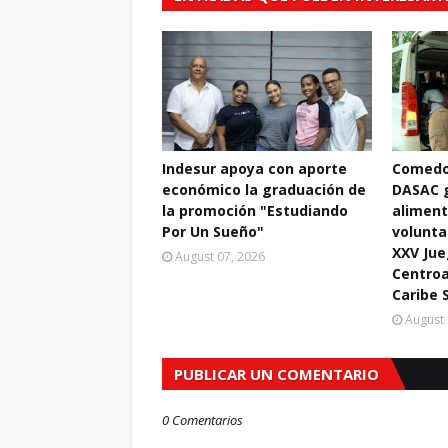
Indesur apoya con aporte
Comedo
económico la graduación de
DASAC 
la promoción "Estudiando
aliment
Por Un Sueño"
volunta
XXV Ju
August 07, 2026
Centroa
Caribe 
August 
PUBLICAR UN COMENTARIO
0 Comentarios