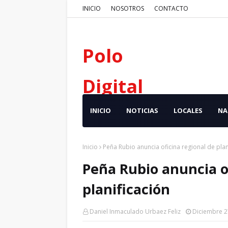
INICIO
NOSOTROS
CONTACTO
Polo
Digital
INICIO
NOTICIAS
LOCALES
NA
Inicio
Peña Rubio anuncia oficina regional de plan
Peña Rubio anuncia o
planificación
Daniel Inmaculado Urbaez Feliz
Diciembre 2