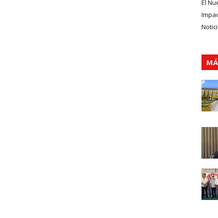
El Nu
Impa
Notic
MÁ