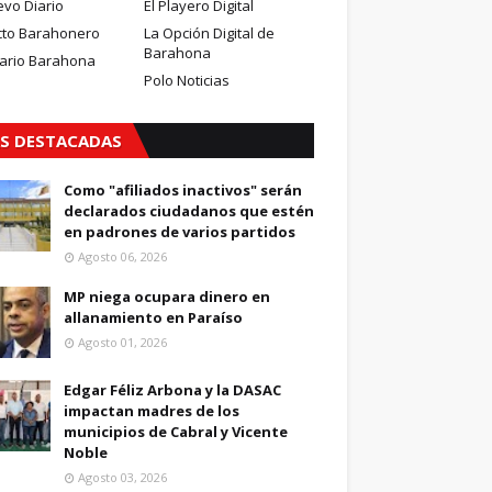
evo Diario
El Playero Digital
cto Barahonero
La Opción Digital de
Barahona
iario Barahona
Polo Noticias
S DESTACADAS
Como "afiliados inactivos" serán
declarados ciudadanos que estén
en padrones de varios partidos
Agosto 06, 2026
MP niega ocupara dinero en
allanamiento en Paraíso
Agosto 01, 2026
Edgar Féliz Arbona y la DASAC
impactan madres de los
municipios de Cabral y Vicente
Noble
Agosto 03, 2026