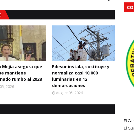
CO
E
a Mejía asegura que
Edesur instala, sustituye y
se mantiene
normaliza casi 10,000
nado rumbo al 2028
luminarias en 12
demarcaciones
05, 2026
August 05, 2026
El Ca
El Gu