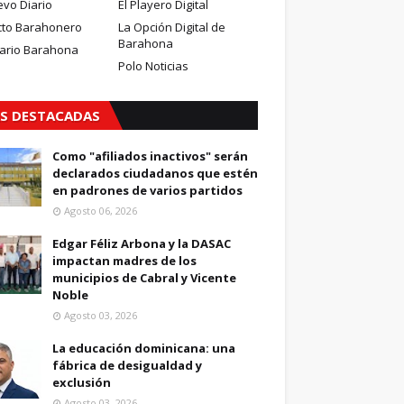
evo Diario
El Playero Digital
cto Barahonero
La Opción Digital de
Barahona
iario Barahona
Polo Noticias
S DESTACADAS
Como "afiliados inactivos" serán
declarados ciudadanos que estén
en padrones de varios partidos
Agosto 06, 2026
Edgar Féliz Arbona y la DASAC
impactan madres de los
municipios de Cabral y Vicente
Noble
Agosto 03, 2026
La educación dominicana: una
fábrica de desigualdad y
exclusión
Agosto 03, 2026