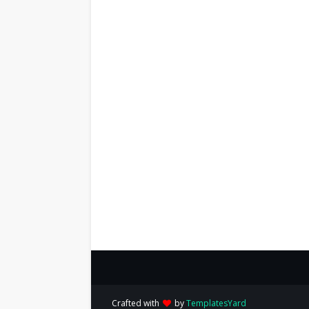
Crafted with
by
TemplatesYard