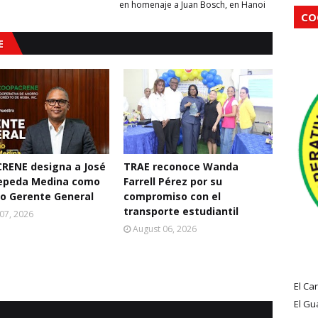
en homenaje a Juan Bosch, en Hanoi
CO
E
RENE designa a José
TRAE reconoce Wanda
Cepeda Medina como
Farrell Pérez por su
o Gerente General
compromiso con el
transporte estudiantil
07, 2026
August 06, 2026
El Ca
El Gu