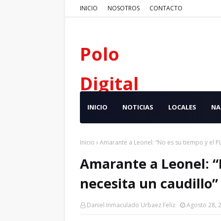
INICIO
NOSOTROS
CONTACTO
Polo
Digital
INICIO
NOTICIAS
LOCALES
NA
Inicio
Amarante a Leonel: “No es su tiempo y el PL
Amarante a Leonel: “
necesita un caudillo”
Daniel Inmaculado Urbaez Feliz
Agosto 28, 