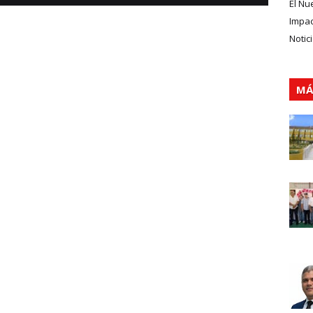
El Nu
Impa
Notic
MÁ