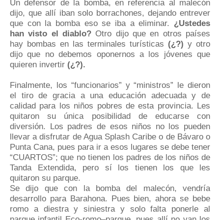
Un defensor de la bomba, en referencia al malecón
dijo, que allí iban solo borrachones, dejando entrever
que con la bomba eso se iba a eliminar.
¿Ustedes
han visto el diablo?
Otro dijo que en otros países
hay bombas en las terminales turísticas
(¿?)
y otro
dijo que no debemos oponernos a los jóvenes que
quieren invertir
(¿?).
Finalmente, los “funcionarios” y “ministros” le dieron
el tiro de gracia a una educación adecuada y de
calidad para los niños pobres de esta provincia. Les
quitaron su única posibilidad de educarse con
diversión. Los padres de esos niños no los pueden
llevar a disfrutar de Agua Splash Caribe o de Bávaro o
Punta Cana, pues para ir a esos lugares se debe tener
“CUARTOS”; que no tienen los padres de los niños de
Tanda Extendida, pero sí los
tienen los que les
quitaron su parque.
Se dijo que con la bomba del malecón, vendría
desarrollo para Barahona. Pues bien, ahora se bebe
romo a diestra y siniestra y solo falta ponerle al
parque infantil Eco-romo–parque, pues allí no van los