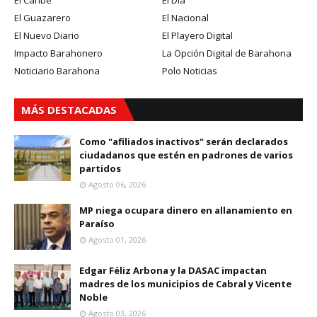
El Caribe
El Dia
El Guazarero
El Nacional
El Nuevo Diario
El Playero Digital
Impacto Barahonero
La Opción Digital de Barahona
Noticiario Barahona
Polo Noticias
MÁS DESTACADAS
Como "afiliados inactivos" serán declarados
ciudadanos que estén en padrones de varios
partidos
Agosto 06, 2026
MP niega ocupara dinero en allanamiento en
Paraíso
Agosto 01, 2026
Edgar Féliz Arbona y la DASAC impactan
madres de los municipios de Cabral y Vicente
Noble
Agosto 03, 2026