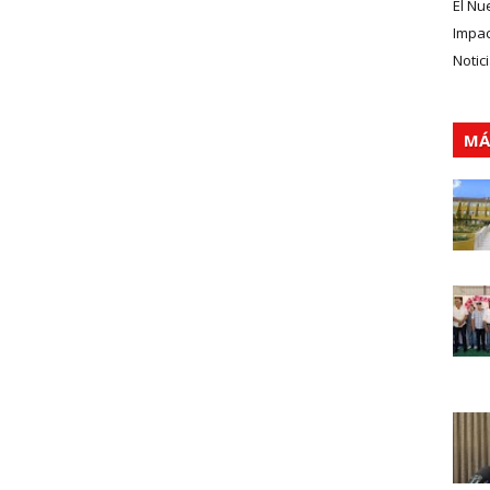
El Nu
Impa
Notic
MÁ