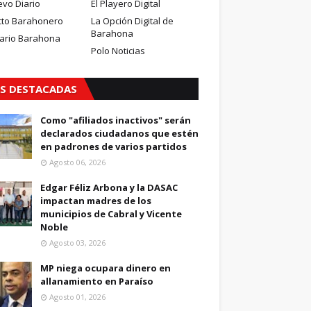
evo Diario
El Playero Digital
cto Barahonero
La Opción Digital de
Barahona
iario Barahona
Polo Noticias
S DESTACADAS
Como "afiliados inactivos" serán
declarados ciudadanos que estén
en padrones de varios partidos
Agosto 06, 2026
Edgar Féliz Arbona y la DASAC
impactan madres de los
municipios de Cabral y Vicente
Noble
Agosto 03, 2026
MP niega ocupara dinero en
allanamiento en Paraíso
Agosto 01, 2026