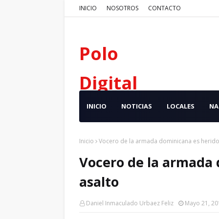
INICIO
NOSOTROS
CONTACTO
Polo
Digital
INICIO
NOTICIAS
LOCALES
NA
Inicio
Vocero de la armada dominicana es herido
Vocero de la armada 
asalto
Daniel Inmaculado Urbaez Feliz
Mayo 21, 20