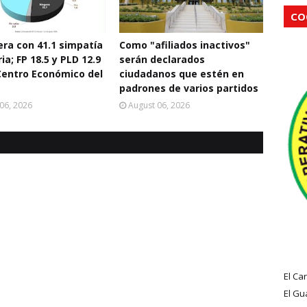
CO
era con 41.1 simpatía
Como "afiliados inactivos"
ia; FP 18.5 y PLD 12.9
serán declarados
entro Económico del
ciudadanos que estén en
padrones de varios partidos
06, 2026
August 06, 2026
El Ca
El Gu