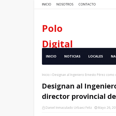
INICIO
NOSOTROS
CONTACTO
Polo
Digital
INICIO
NOTICIAS
LOCALES
NA
Inicio
Designan al Ingeniero Ernesto Pérez como 
Designan al Ingenier
director provincial 
Daniel Inmaculado Urbaez Feliz
Mayo 26, 20