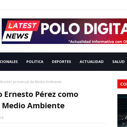
CIONALES
POLITICA
DEPORTES
ACTUALIDAD
SALUD
director provincial de Medio Ambiente
CO
o Ernesto Pérez como
de Medio Ambiente
18