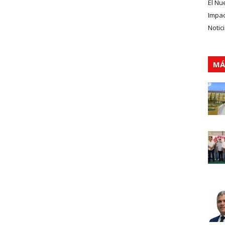
El Nu
Impa
Notic
MÁ