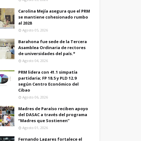
Carolina Mejía asegura que el PRM
se mantiene cohesionado rumbo
al 2028
Agosto 05, 2026
Barahona fue sede de la Tercera
Asamblea Ordinaria de rectores
de universidades del país.*
Agosto 04, 2026
PRM lidera con 41.1 simpatía
partidaria; FP 18.5 y PLD 12.9
según Centro Económico del
Cibao
Agosto 06, 2026
Madres de Paraíso reciben apoyo
del DASAC a través del programa
“Madres que Sostienen”
Agosto 01, 2026
Fernando Lagares fortalece el