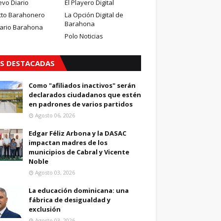
evo Diario
El Playero Digital
cto Barahonero
La Opción Digital de
Barahona
iario Barahona
Polo Noticias
S DESTACADAS
Como "afiliados inactivos" serán
declarados ciudadanos que estén
en padrones de varios partidos
Agosto 06, 2026
Edgar Féliz Arbona y la DASAC
impactan madres de los
municipios de Cabral y Vicente
Noble
Agosto 03, 2026
La educación dominicana: una
fábrica de desigualdad y
exclusión
Agosto 03, 2026