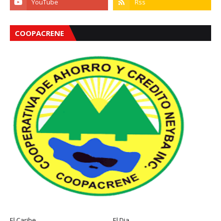
COOPACRENE
El Caribe
El Dia