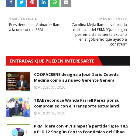
MÁS ANTIGUA
MÁS RECIENTE
Presidente Luis Abinader llama
Carolina Mejía llama a valorar la
a la unidad del PRM
militancia del PRM: “Que ningún
perremeísta se sienta extraño
en el gobierno que ayudó a
construir”
ENTRADAS QUE PUEDEN INTERESARTE
COOPACRENE designa a José Darío Cepeda
Medina como su nuevo Gerente General
August 07, 2026
TRAE reconoce Wanda Farrell Pérez por su
compromiso con el transporte estudiantil
August 06, 2026
PRM lidera con 41.1 simpatía partidaria; FP 18.5
y PLD 12.9 según Centro Económico del Cibao