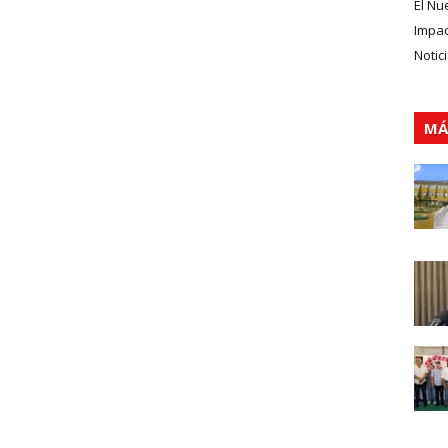
El Nu
Impa
Notic
MÁ