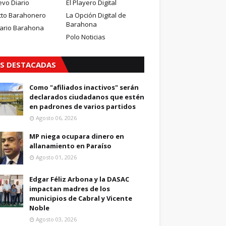
evo Diario
El Playero Digital
cto Barahonero
La Opción Digital de
Barahona
iario Barahona
Polo Noticias
S DESTACADAS
Como "afiliados inactivos" serán
declarados ciudadanos que estén
en padrones de varios partidos
Agosto 06, 2026
MP niega ocupara dinero en
allanamiento en Paraíso
Agosto 01, 2026
Edgar Féliz Arbona y la DASAC
impactan madres de los
municipios de Cabral y Vicente
Noble
Agosto 03, 2026