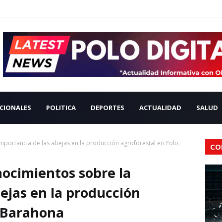
CIONALES
POLITICA
DEPORTES
ACTUALIDAD
SALUD
portancia de las abejas en la producción agroforestal en Polo,
CO
ocimientos sobre la
ejas en la producción
, Barahona