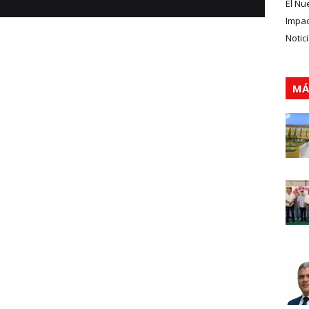
El Nu
Impa
Notic
MÁ