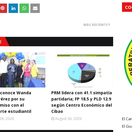
CO
MÁS RECIENTE
E
econoce Wanda
PRM lidera con 41.1 simpatía
Pérez por su
partidaria; FP 18.5 y PLD 12.9
miso con el
según Centro Económico del
rte estudiantil
Cibao
06, 2026
August 06, 2026
El Ca
El Gu