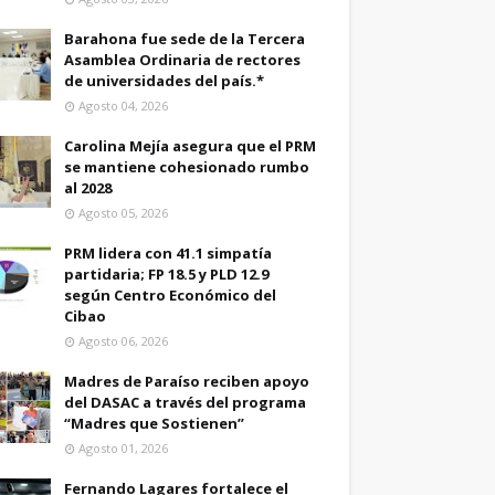
Barahona fue sede de la Tercera
Asamblea Ordinaria de rectores
de universidades del país.*
Agosto 04, 2026
Carolina Mejía asegura que el PRM
se mantiene cohesionado rumbo
al 2028
Agosto 05, 2026
PRM lidera con 41.1 simpatía
partidaria; FP 18.5 y PLD 12.9
según Centro Económico del
Cibao
Agosto 06, 2026
Madres de Paraíso reciben apoyo
del DASAC a través del programa
“Madres que Sostienen”
Agosto 01, 2026
Fernando Lagares fortalece el