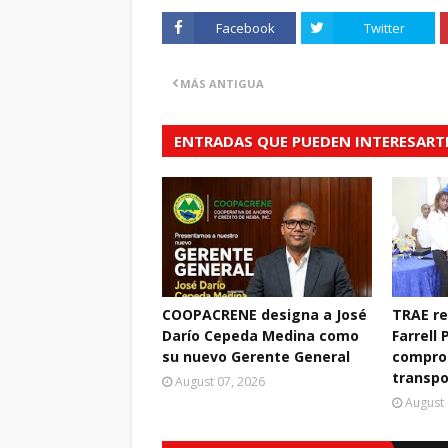
Facebook
Twitter
MÁS ANTIGUA
ENTRADAS QUE PUEDEN INTERESART
COOPACRENE designa a José
TRAE r
Darío Cepeda Medina como
Farrell 
su nuevo Gerente General
compro
transpo
August 07, 2026
August 