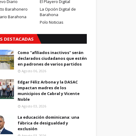
evo Diario
El Playero Digital
cto Barahonero
La Opción Digital de
Barahona
iario Barahona
Polo Noticias
S DESTACADAS
Como "afiliados inactivos" serán
declarados ciudadanos que estén
en padrones de varios partidos
Agosto 06, 2026
Edgar Féliz Arbona y la DASAC
impactan madres de los
municipios de Cabral y Vicente
Noble
Agosto 03, 2026
La educación dominicana: una
fábrica de desigualdad y
exclusión
Agosto 03, 2026