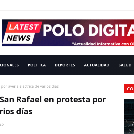
CIONALES
POLITICA
DEPORTES
ACTUALIDAD
SALUD
 por avería eléctrica de varios días
CO
 San Rafael en protesta por
rios días
26