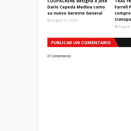
COOPACRENE designa a José
TRAE r
Darío Cepeda Medina como
Farrell 
su nuevo Gerente General
compro
transpo
August 07, 2026
August 
PUBLICAR UN COMENTARIO
0 Comentarios