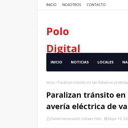
INICIO
NOSOTROS
CONTACTO
Polo
Digital
INICIO
NOTICIAS
LOCALES
NA
Inicio
Paralizan tránsito en San Rafael en protesta
Paralizan tránsito en
avería eléctrica de va
Daniel Inmaculado Urbaez Feliz
Mayo 10, 20