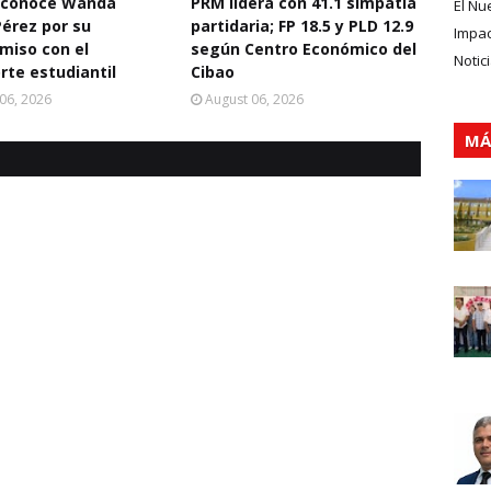
econoce Wanda
PRM lidera con 41.1 simpatía
El Nu
Pérez por su
partidaria; FP 18.5 y PLD 12.9
Impa
miso con el
según Centro Económico del
Notic
rte estudiantil
Cibao
06, 2026
August 06, 2026
MÁ