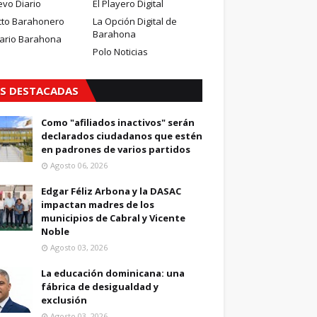
evo Diario
El Playero Digital
cto Barahonero
La Opción Digital de
Barahona
iario Barahona
Polo Noticias
S DESTACADAS
Como "afiliados inactivos" serán
declarados ciudadanos que estén
en padrones de varios partidos
Agosto 06, 2026
Edgar Féliz Arbona y la DASAC
impactan madres de los
municipios de Cabral y Vicente
Noble
Agosto 03, 2026
La educación dominicana: una
fábrica de desigualdad y
exclusión
Agosto 03, 2026