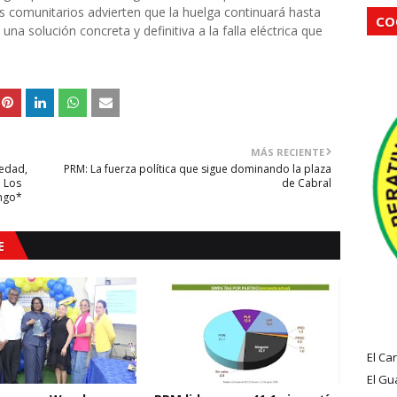
s comunitarios advierten que la huelga continuará hasta
CO
a solución concreta y definitiva a la falla eléctrica que
MÁS RECIENTE
iedad,
PRM: La fuerza política que sigue dominando la plaza
 Los
de Cabral
ngo*
E
El Ca
El Gu