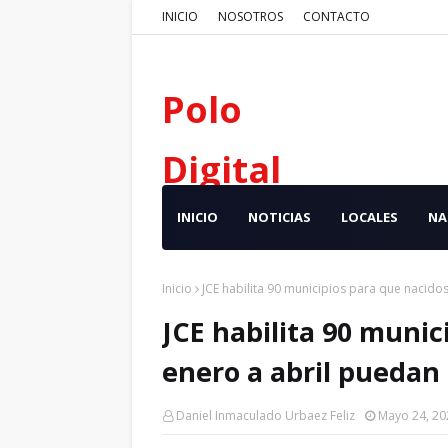
INICIO
NOSOTROS
CONTACTO
Polo
Digital
INICIO
NOTICIAS
LOCALES
NA
Inicio
JCE habilita 90 municipios para que nacido
JCE habilita 90 munic
enero a abril puedan
Daniel Inmaculado Urbaez Feliz
Mayo 24, 20