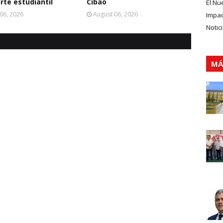
rte estudiantil
Cibao
El Nu
06, 2026
August 06, 2026
Impa
Notic
MÁ