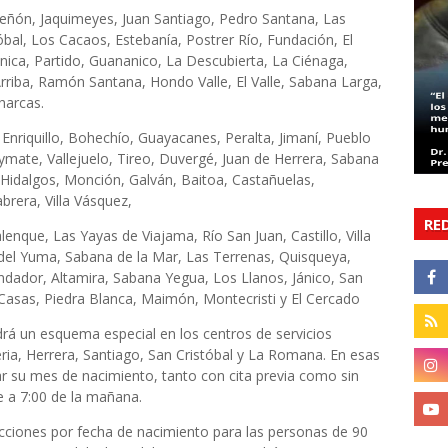
 Peñón, Jaquimeyes, Juan Santiago, Pedro Santana, Las
óbal, Los Cacaos, Estebanía, Postrer Río, Fundación, El
nica, Partido, Guananico, La Descubierta, La Ciénaga,
rriba, Ramón Santana, Hondo Valle, El Valle, Sabana Larga,
harcas.
nriquillo, Bohechío, Guayacanes, Peralta, Jimaní, Pueblo
uaymate, Vallejuelo, Tireo, Duvergé, Juan de Herrera, Sabana
 Hidalgos, Monción, Galván, Baitoa, Castañuelas,
rera, Villa Vásquez,
RE
enque, Las Yayas de Viajama, Río San Juan, Castillo, Villa
 del Yuma, Sabana de la Mar, Las Terrenas, Quisqueya,
endador, Altamira, Sabana Yegua, Los Llanos, Jánico, San
 Casas, Piedra Blanca, Maimón, Montecristi y El Cercado
rá un esquema especial en los centros de servicios
ia, Herrera, Santiago, San Cristóbal y La Romana. En esas
tar su mes de nacimiento, tanto con cita previa como sin
e a 7:00 de la mañana.
icciones por fecha de nacimiento para las personas de 90