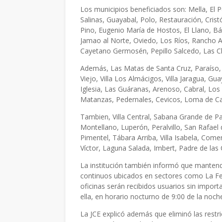
Los municipios beneficiados son: Mella, El
Salinas, Guayabal, Polo, Restauración, Crist
Pino, Eugenio María de Hostos, El Llano, Bá
Jamao al Norte, Oviedo, Los Ríos, Rancho A
Cayetano Germosén, Pepillo Salcedo, Las C
Además, Las Matas de Santa Cruz, Paraíso, E
Viejo, Villa Los Almácigos, Villa Jaragua, G
Iglesia, Las Guáranas, Arenoso, Cabral, Los
Matanzas, Pedernales, Cevicos, Loma de Cab
Tambien, Villa Central, Sabana Grande de Pal
Montellano, Luperón, Peralvillo, San Rafael
Pimentel, Tábara Arriba, Villa Isabela, Com
Víctor, Laguna Salada, Imbert, Padre de las
La institución también informó que mantend
continuos ubicados en sectores como La Fer
oficinas serán recibidos usuarios sin impor
ella, en horario nocturno de 9:00 de la noch
La JCE explicó además que eliminó las restr