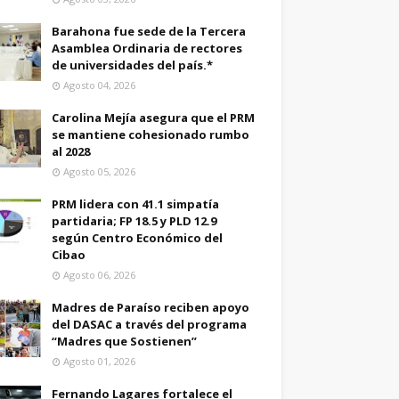
Barahona fue sede de la Tercera
Asamblea Ordinaria de rectores
de universidades del país.*
Agosto 04, 2026
Carolina Mejía asegura que el PRM
se mantiene cohesionado rumbo
al 2028
Agosto 05, 2026
PRM lidera con 41.1 simpatía
partidaria; FP 18.5 y PLD 12.9
según Centro Económico del
Cibao
Agosto 06, 2026
Madres de Paraíso reciben apoyo
del DASAC a través del programa
“Madres que Sostienen”
Agosto 01, 2026
Fernando Lagares fortalece el