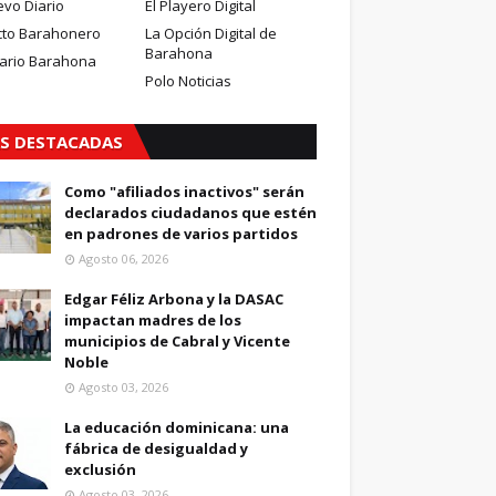
evo Diario
El Playero Digital
cto Barahonero
La Opción Digital de
Barahona
iario Barahona
Polo Noticias
S DESTACADAS
Como "afiliados inactivos" serán
declarados ciudadanos que estén
en padrones de varios partidos
Agosto 06, 2026
Edgar Féliz Arbona y la DASAC
impactan madres de los
municipios de Cabral y Vicente
Noble
Agosto 03, 2026
La educación dominicana: una
fábrica de desigualdad y
exclusión
Agosto 03, 2026