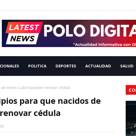
CIONALES
POLITICA
DEPORTES
ACTUALIDAD
SALUD
s de enero a abril puedan renovar cédula
CO
ipios para que nacidos de
 renovar cédula
26