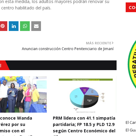
 Con esta medida, los adultos mayores podrán renovar su
CO
entro habilitado del país.
MÁS RECIENTE
Anuncian construcción Centro Penitenciario de Jimaní
E
econoce Wanda
PRM lidera con 41.1 simpatía
El Ca
Pérez por su
partidaria; FP 18.5 y PLD 12.9
El Gu
miso con el
según Centro Económico del