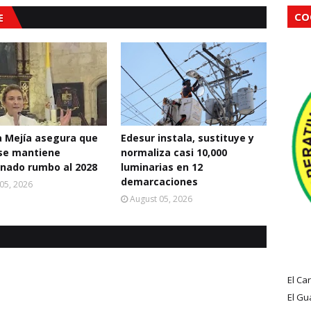
CO
E
a Mejía asegura que
Edesur instala, sustituye y
se mantiene
normaliza casi 10,000
nado rumbo al 2028
luminarias en 12
demarcaciones
05, 2026
August 05, 2026
El Ca
El Gu