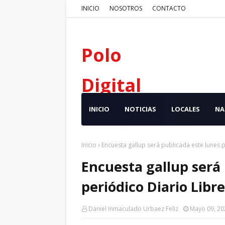
INICIO
NOSOTROS
CONTACTO
Polo
Digital
INICIO
NOTICIAS
LOCALES
NA
Inicio
Encuesta gallup será publicada este lunes p
Encuesta gallup será 
periódico Diario Libre
Daniel Inmaculado Urbaez Feliz
Mayo 09, 20