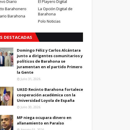
evo Diario
El Playero Digital
cto Barahonero
La Opción Digital de
Barahona
iario Barahona
Polo Noticias
S DESTACADAS
Domingo Féliz y Carlos Alcántara
junto a dirigentes comunitarios y
políticos de Barahona se
juramentan en el partido Primero
la Gente
Julio 31, 2026
UASD Recinto Barahona fortalece
cooperación académica con la
Universidad Loyola de España
Julio 30, 2026
MP niega ocupara dinero en
allanamiento en Paraíso
Agosto 01, 2026