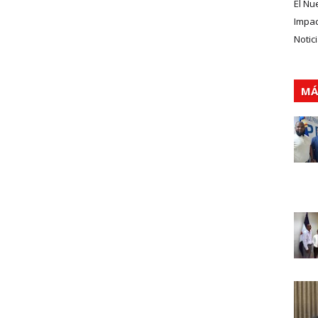
El Nu
Impa
Notic
MÁ