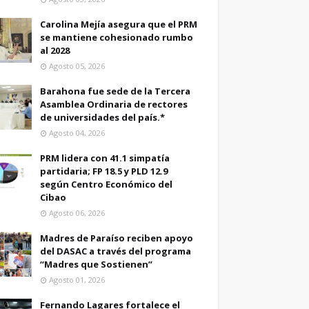
Carolina Mejía asegura que el PRM
se mantiene cohesionado rumbo
al 2028
Agosto 05, 2026
Barahona fue sede de la Tercera
Asamblea Ordinaria de rectores
de universidades del país.*
Agosto 04, 2026
PRM lidera con 41.1 simpatía
partidaria; FP 18.5 y PLD 12.9
según Centro Económico del
Cibao
Agosto 06, 2026
Madres de Paraíso reciben apoyo
del DASAC a través del programa
“Madres que Sostienen”
Agosto 01, 2026
Fernando Lagares fortalece el