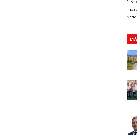
El Nu
Impa
Notic
MÁ