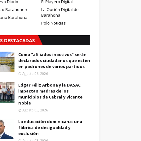
evo Diario
El Playero Digital
cto Barahonero
La Opción Digital de
Barahona
iario Barahona
Polo Noticias
S DESTACADAS
Como "afiliados inactivos" serán
declarados ciudadanos que estén
en padrones de varios partidos
Agosto 06, 2026
Edgar Féliz Arbona y la DASAC
impactan madres de los
municipios de Cabral y Vicente
Noble
Agosto 03, 2026
La educación dominicana: una
fábrica de desigualdad y
exclusión
Agosto 03, 2026