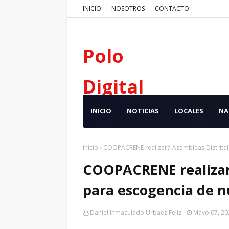
INICIO
NOSOTROS
CONTACTO
Polo
Digital
INICIO
NOTICIAS
LOCALES
NA
Inicio
COOPACRENE realizará Asambleas Distrita
COOPACRENE realizar
para escogencia de 
Daniel Inmaculado Urbaez Feliz
Mayo 07, 20