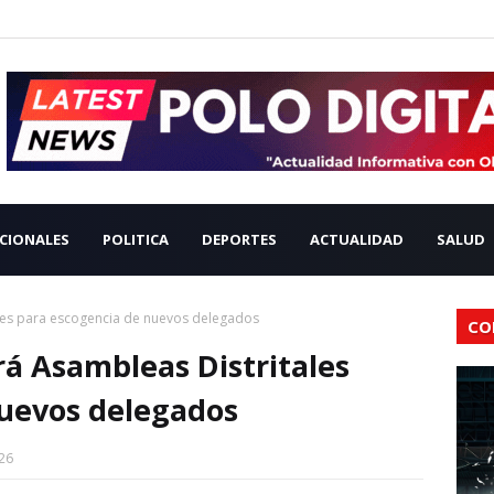
CIONALES
POLITICA
DEPORTES
ACTUALIDAD
SALUD
les para escogencia de nuevos delegados
CO
á Asambleas Distritales
nuevos delegados
26