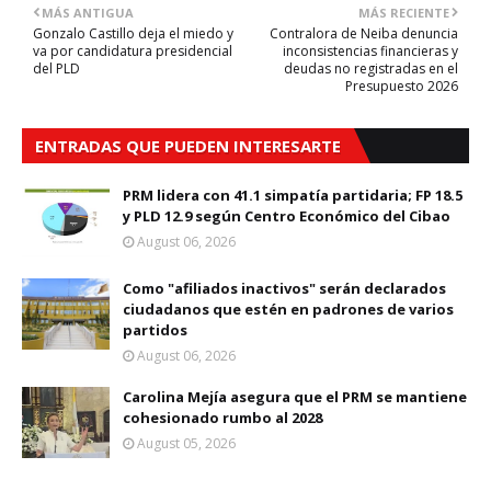
MÁS ANTIGUA
MÁS RECIENTE
Gonzalo Castillo deja el miedo y
Contralora de Neiba denuncia
va por candidatura presidencial
inconsistencias financieras y
del PLD
deudas no registradas en el
Presupuesto 2026
ENTRADAS QUE PUEDEN INTERESARTE
PRM lidera con 41.1 simpatía partidaria; FP 18.5
y PLD 12.9 según Centro Económico del Cibao
August 06, 2026
Como "afiliados inactivos" serán declarados
ciudadanos que estén en padrones de varios
partidos
August 06, 2026
Carolina Mejía asegura que el PRM se mantiene
cohesionado rumbo al 2028
August 05, 2026