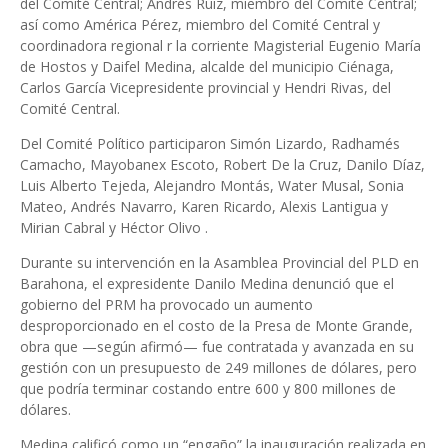
del Comité Central; Andrés Ruiz, miembro del Comité Central;
así como América Pérez, miembro del Comité Central y
coordinadora regional r la corriente Magisterial Eugenio María
de Hostos y Daifel Medina, alcalde del municipio Ciénaga,
Carlos García Vicepresidente provincial y Hendri Rivas, del
Comité Central.
Del Comité Político participaron Simón Lizardo, Radhamés
Camacho, Mayobanex Escoto, Robert De la Cruz, Danilo Díaz,
Luis Alberto Tejeda, Alejandro Montás, Water Musal, Sonia
Mateo, Andrés Navarro, Karen Ricardo, Alexis Lantigua y
Mirian Cabral y Héctor Olivo .
Durante su intervención en la Asamblea Provincial del PLD en
Barahona, el expresidente Danilo Medina denunció que el
gobierno del PRM ha provocado un aumento
desproporcionado en el costo de la Presa de Monte Grande,
obra que —según afirmó— fue contratada y avanzada en su
gestión con un presupuesto de 249 millones de dólares, pero
que podría terminar costando entre 600 y 800 millones de
dólares.
Medina calificó como un “engaño” la inauguración realizada en