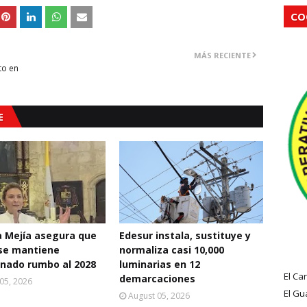
CO
MÁS RECIENTE
to en
E
a Mejía asegura que
Edesur instala, sustituye y
se mantiene
normaliza casi 10,000
nado rumbo al 2028
luminarias en 12
El Ca
demarcaciones
05, 2026
El Gu
August 05, 2026