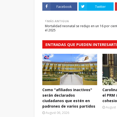
Facebook
Twitter
MÁS ANTIGUA
Mortalidad neonatal se redujo en un 16 por cien
el 2025
ENTRADAS QUE PUEDEN INTERESART
Como "afiliados inactivos"
Carolin
serán declarados
el PRM 
ciudadanos que estén en
cohesio
padrones de varios partidos
August 
August 06, 2026