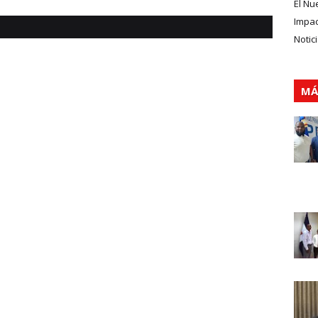
El Nu
Impa
Notic
MÁ