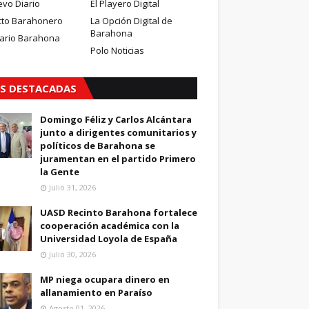
evo Diario
El Playero Digital
cto Barahonero
La Opción Digital de
Barahona
iario Barahona
Polo Noticias
S DESTACADAS
Domingo Féliz y Carlos Alcántara
junto a dirigentes comunitarios y
políticos de Barahona se
juramentan en el partido Primero
la Gente
Julio 31, 2026
UASD Recinto Barahona fortalece
cooperación académica con la
Universidad Loyola de España
Julio 30, 2026
MP niega ocupara dinero en
allanamiento en Paraíso
Agosto 01, 2026