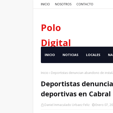
INICIO
NOSOTROS
CONTACTO
Polo
Digital
INICIO
NOTICIAS
LOCALES
NA
Inicio
Deportistas denuncian abandono de instal
Deportistas denuncia
deportivas en Cabral
Daniel Inmaculado Urbaez Feliz
Enero 07, 2