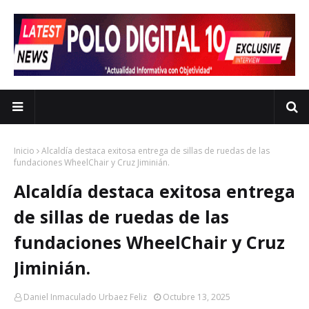
Inicio
Alcaldía destaca exitosa entrega de sillas de ruedas de las
fundaciones WheelChair y Cruz Jiminián.
Alcaldía destaca exitosa entrega
de sillas de ruedas de las
fundaciones WheelChair y Cruz
Jiminián.
Daniel Inmaculado Urbaez Feliz
Octubre 13, 2025