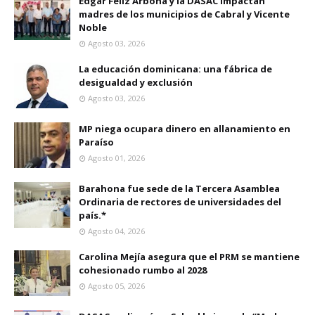
Edgar Féliz Arbona y la DASAC impactan
madres de los municipios de Cabral y Vicente
Noble
Agosto 03, 2026
La educación dominicana: una fábrica de
desigualdad y exclusión
Agosto 03, 2026
MP niega ocupara dinero en allanamiento en
Paraíso
Agosto 01, 2026
Barahona fue sede de la Tercera Asamblea
Ordinaria de rectores de universidades del
país.*
Agosto 04, 2026
Carolina Mejía asegura que el PRM se mantiene
cohesionado rumbo al 2028
Agosto 05, 2026