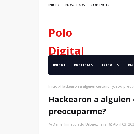
INICIO
NOSOTROS
CONTACTO
Polo
Digital
INICIO
NOTICIAS
LOCALES
NA
Inicio
Hackearon a alguien cercano: ¿debo preo
Hackearon a alguien 
preocuparme?
Daniel Inmaculado Urbaez Feliz
Abril 03, 20