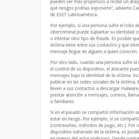
pueden ser más propensos a recibir un ataq
qué riesgos podrías exponerte”, advierte Ca
de ESET Latinoamérica.
Por ejemplo, si una persona sufre el robo de
cibercriminal puede suplantar su identidad co
o intentar otro tipo de fraude. Es posible q
víctima tiene entre sus contactos y que inte
mensaje llegue de alguien a quien conocen. D
Por otro lado, cuando una persona sufre la
el control de su dispositivo, el atacante pue
mensajes bajo la identidad de la víctima. In
publicar en las redes sociales de la víctima,
lleven a sus contactos a descargar malwar
prestar atención a mensajes, correos, llama
o familiares.
Si en el pasado se compartió información se
estar en riesgo. Por ejemplo, si se compartía
(contraseñas, métodos de pago, etc.). Por ot
dispositivo vulnerado de la víctima, es pos
en manos del actor malicioso. Desde contra