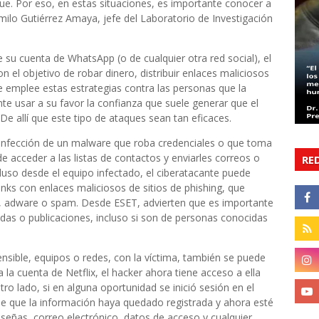
ue. Por eso, en estas situaciones, es importante conocer a
milo Gutiérrez Amaya, jefe del Laboratorio de Investigación
 su cuenta de WhatsApp (o de cualquier otra red social), el
n el objetivo de robar dinero, distribuir enlaces maliciosos
ue emplee estas estrategias contra las personas que la
nte usar a su favor la confianza que suele generar que el
e allí que este tipo de ataques sean tan eficaces.
 infección de un malware que roba credenciales o que toma
de acceder a las listas de contactos y enviarles correos o
RE
cluso desde el equipo infectado, el ciberatacante puede
 links con enlaces maliciosos de sitios de phishing, que
e, adware o spam. Desde ESET, advierten que es importante
das o publicaciones, incluso si son de personas conocidas
nsible, equipos o redes, con la víctima, también se puede
 la cuenta de Netflix, el hacker ahora tiene acceso a ella
ro lado, si en alguna oportunidad se inició sesión en el
ible que la información haya quedado registrada y ahora esté
señas, correo electrónico, datos de acceso y cualquier