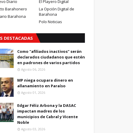
evo Diario
El Playero Digital
cto Barahonero
La Opción Digital de
Barahona
iario Barahona
Polo Noticias
S DESTACADAS
Como "afiliados inactivos" serán
declarados ciudadanos que estén
en padrones de varios partidos
Agosto 06, 2026
MP niega ocupara dinero en
allanamiento en Paraíso
Agosto 01, 2026
Edgar Féliz Arbona y la DASAC
impactan madres de los
municipios de Cabral y Vicente
Noble
Agosto 03, 2026