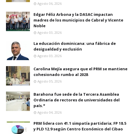
Agosto 06, 2026
Edgar Féliz Arbona y la DASAC impactan
madres de los municipios de Cabral y Vicente
Noble
Agosto 03, 2026
La educación dominicana: una fábrica de
desigualdad y exclusión
Agosto 03, 2026
Carolina Mejía asegura que el PRM se mantiene
cohesionado rumbo al 2028
Agosto 05, 2026
Barahona fue sede de la Tercera Asamblea
Ordinaria de rectores de universidades del
país.*
Agosto 04, 2026
PRM lidera con 41.1 simpatía partidaria; FP 18.5
y PLD 12.9 según Centro Económico del Cibao