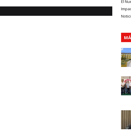
El Nu
Impa
Notic
MÁ