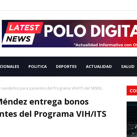
CIONALES
POLITICA
DEPORTES
ACTUALIDAD
SALUD
navideños para pacientes del Programa VIH/ITS del SRSEN...
CO
 Méndez entrega bonos
ntes del Programa VIH/ITS