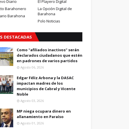
evo Diario
El Playero Digital
cto Barahonero
La Opción Digital de
Barahona
iario Barahona
Polo Noticias
S DESTACADAS
Como "afiliados inactivos" serán
declarados ciudadanos que estén
en padrones de varios partidos
Agosto 06, 2026
Edgar Féliz Arbona y la DASAC
impactan madres de los
municipios de Cabral y Vicente
Noble
Agosto 03, 2026
MP niega ocupara dinero en
allanamiento en Paraíso
Agosto 01, 2026