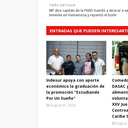
MÁS ANTIGUA
MP dice capitán de la FARD mandó a atracar a 
teniente en Hainamosa y repartió el botín
ENTRADAS QUE PUEDEN INTERESART
Indesur apoya con aporte
Comedo
económico la graduación de
DASAC 
la promoción "Estudiando
aliment
Por Un Sueño"
volunta
XXV Ju
August 07, 2026
Centroa
Caribe 
August 