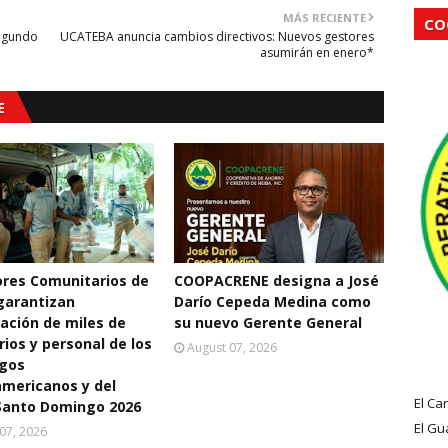
MÁS RECIENTE
CO
segundo
UCATEBA anuncia cambios directivos: Nuevos gestores
asumirán en enero*
E
res Comunitarios de
COOPACRENE designa a José
garantizan
Darío Cepeda Medina como
ación de miles de
su nuevo Gerente General
rios y personal de los
August 07, 2026
egos
mericanos y del
El Ca
Santo Domingo 2026
El Gu
07, 2026