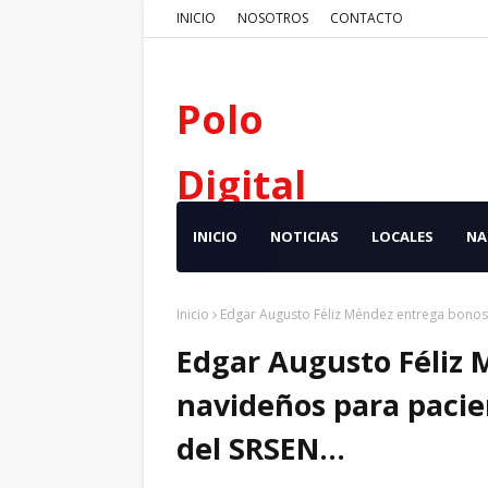
INICIO
NOSOTROS
CONTACTO
Polo
Digital
INICIO
NOTICIAS
LOCALES
NA
Inicio
Edgar Augusto Féliz Méndez entrega bonos 
Edgar Augusto Féliz
navideños para pacie
del SRSEN...