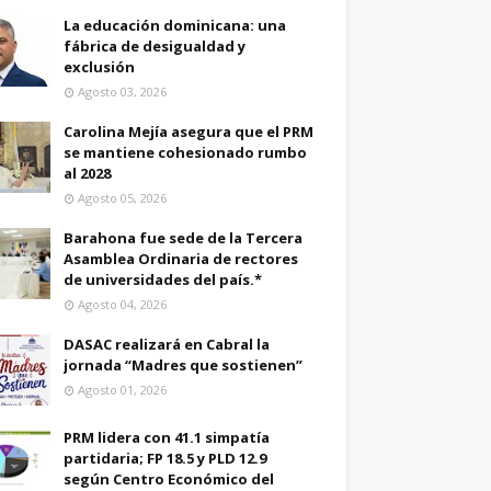
La educación dominicana: una
fábrica de desigualdad y
exclusión
Agosto 03, 2026
Carolina Mejía asegura que el PRM
se mantiene cohesionado rumbo
al 2028
Agosto 05, 2026
Barahona fue sede de la Tercera
Asamblea Ordinaria de rectores
de universidades del país.*
Agosto 04, 2026
DASAC realizará en Cabral la
jornada “Madres que sostienen”
Agosto 01, 2026
PRM lidera con 41.1 simpatía
partidaria; FP 18.5 y PLD 12.9
según Centro Económico del