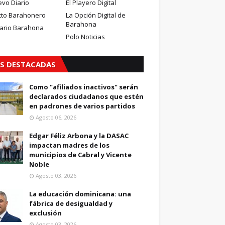
evo Diario
El Playero Digital
cto Barahonero
La Opción Digital de
Barahona
iario Barahona
Polo Noticias
S DESTACADAS
Como "afiliados inactivos" serán
declarados ciudadanos que estén
en padrones de varios partidos
Agosto 06, 2026
Edgar Féliz Arbona y la DASAC
impactan madres de los
municipios de Cabral y Vicente
Noble
Agosto 03, 2026
La educación dominicana: una
fábrica de desigualdad y
exclusión
Agosto 03, 2026