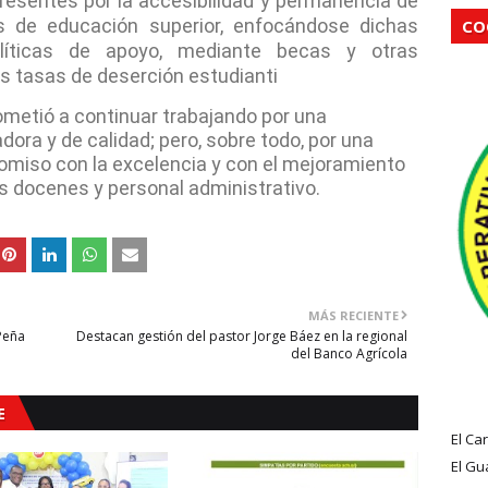
esentes por la accesibilidad y permanencia de
s de educación superior, enfocándose dichas
CO
olíticas de apoyo, mediante becas y otras
as tasas de deserción estudianti
ometió a continuar trabajando por una
dora y de calidad; pero, sobre todo, por una
omiso con la excelencia y con el mejoramiento
us docenes y personal administrativo.
MÁS RECIENTE
Peña
Destacan gestión del pastor Jorge Báez en la regional
del Banco Agrícola
E
El Ca
El Gu