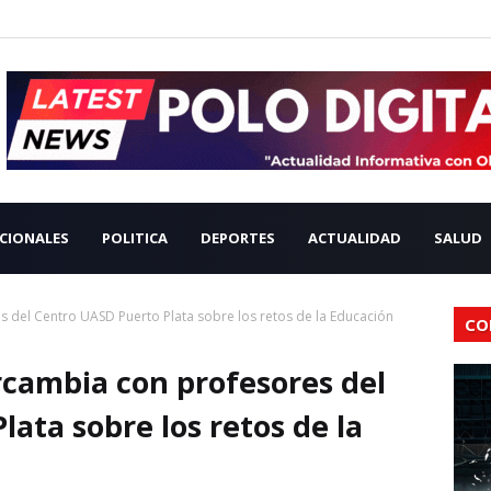
CIONALES
POLITICA
DEPORTES
ACTUALIDAD
SALUD
s del Centro UASD Puerto Plata sobre los retos de la Educación
CO
rcambia con profesores del
ata sobre los retos de la