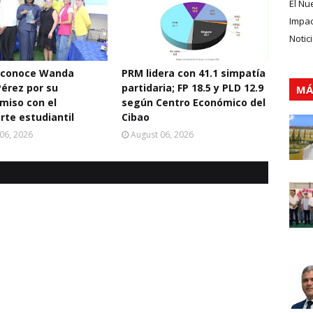
El Nu
Impa
Notic
econoce Wanda
PRM lidera con 41.1 simpatía
Pérez por su
partidaria; FP 18.5 y PLD 12.9
MÁ
miso con el
según Centro Económico del
rte estudiantil
Cibao
06, 2026
August 06, 2026