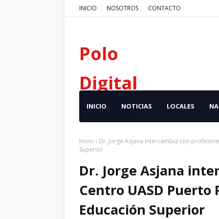
INICIO
NOSOTROS
CONTACTO
Polo
Digital
INICIO
NOTICIAS
LOCALES
NA
Inicio
Dr. Jorge Asjana intercambia con profesore
Superior
Dr. Jorge Asjana inte
Centro UASD Puerto Pl
Educación Superior