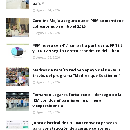
país.*
Agosto 04, 2026
Carolina Mejía asegura que el PRM se mantiene
cohesionado rumbo al 2028
Agosto 05, 2026
PRM lidera con 41.1 simpatía partidaria; FP 18.5
y PLD 12.9 según Centro Económico del Cibao
Agosto 06, 2026
Madres de Paraíso reciben apoyo del DASAC a
través del programa “Madres que Sostienen”
Agosto 01, 2026
Fernando Lagares fortalece el liderazgo de la
JRM con dos años más en la primera
vicepresidencia
Agosto 02, 2026
Junta distrital de CHIRINO convoca proceso
para construcción de aceras y contenes