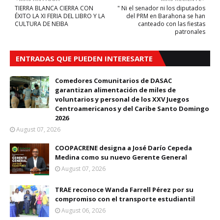
TIERRA BLANCA CIERRA CON
" Ni el senador ni los diputados
ÉXITO LA XI FERIA DEL LIBRO Y LA
del PRM en Barahona se han
CULTURA DE NEIBA
canteado con las fiestas
patronales
ENTRADAS QUE PUEDEN INTERESARTE
Comedores Comunitarios de DASAC
garantizan alimentación de miles de
voluntarios y personal de los XXV Juegos
Centroamericanos y del Caribe Santo Domingo
2026
August 07, 2026
COOPACRENE designa a José Darío Cepeda
Medina como su nuevo Gerente General
August 07, 2026
TRAE reconoce Wanda Farrell Pérez por su
compromiso con el transporte estudiantil
August 06, 2026