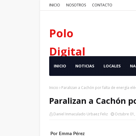
INICIO
NOSOTROS
CONTACTO
Polo
Digital
INICIO
NOTICIAS
LOCALES
NA
Inicio
Paralizan a Cachón por falta de energía elé
Paralizan a Cachón po
Daniel Inmaculado Urbaez Feliz
Octubre 01,
Por Emma Pérez