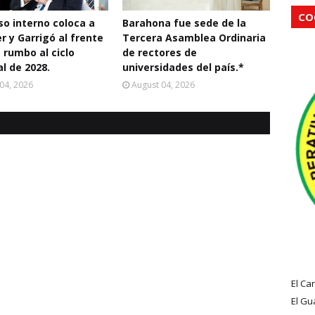
CO
o interno coloca a
Barahona fue sede de la
r y Garrigó al frente
Tercera Asamblea Ordinaria
 rumbo al ciclo
de rectores de
al de 2028.
universidades del país.*
04, 2026
August 04, 2026
El Ca
El Gu