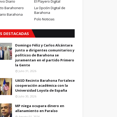
evo Diario
El Playero Digital
cto Barahonero
La Opción Digital de
Barahona
iario Barahona
Polo Noticias
S DESTACADAS
Domingo Féliz y Carlos Alcántara
junto a dirigentes comunitarios y
políticos de Barahona se
juramentan en el partido Primero
la Gente
Julio 31, 2026
UASD Recinto Barahona fortalece
cooperación académica con la
Universidad Loyola de España
Julio 30, 2026
MP niega ocupara dinero en
allanamiento en Paraíso
Agosto 01, 2026