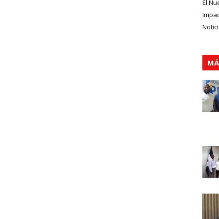
El Nu
Impa
Notic
MÁ