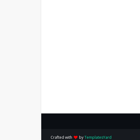
Crafted with
by
TemplatesYard