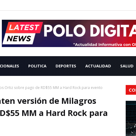
CIONALES
POLITICA
DEPORTES
ACTUALIDAD
SALUD
os Ortiz sobre pago de RD$55 MM a Hard Rock para evento
CO
en versión de Milagros
RD$55 MM a Hard Rock para