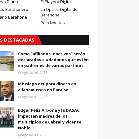
evo Diario
El Playero Digital
cto Barahonero
La Opción Digital de
Barahona
iario Barahona
Polo Noticias
S DESTACADAS
Como "afiliados inactivos" serán
declarados ciudadanos que estén
en padrones de varios partidos
Agosto 06, 2026
MP niega ocupara dinero en
allanamiento en Paraíso
Agosto 01, 2026
Edgar Féliz Arbona y la DASAC
impactan madres de los
municipios de Cabral y Vicente
Noble
Agosto 03, 2026