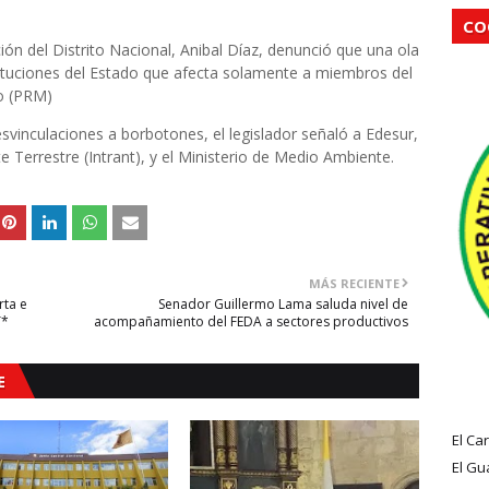
CO
ión del Distrito Nacional, Anibal Díaz, denunció que una ola
tituciones del Estado que afecta solamente a miembros del
o (PRM)
esvinculaciones a borbotones, el legislador señaló a Edesur,
e Terrestre (Intrant), y el Ministerio de Medio Ambiente.
MÁS RECIENTE
rta e
Senador Guillermo Lama saluda nivel de
T*
acompañamiento del FEDA a sectores productivos
E
El Ca
El Gu