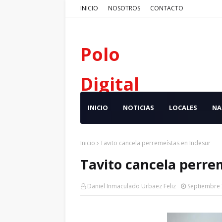
INICIO
NOSOTROS
CONTACTO
Polo
Digital
INICIO
NOTICIAS
LOCALES
NA
Inicio
Tavito cancela perremeístas en Indesur
Tavito cancela perre
Daniel Inmaculado Urbaez Feliz
Septiembre 