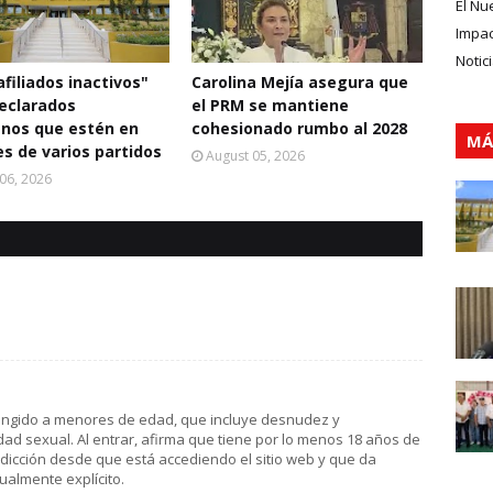
El Nu
Impa
Notic
filiados inactivos"
Carolina Mejía asegura que
eclarados
el PRM se mantiene
nos que estén en
cohesionado rumbo al 2028
MÁ
s de varios partidos
August 05, 2026
06, 2026
tringido a menores de edad, que incluye desnudez y
dad sexual. Al entrar, afirma que tiene por lo menos 18 años de
sdicción desde que está accediendo el sitio web y que da
almente explícito.