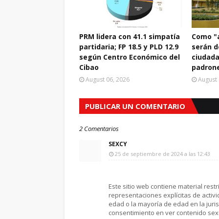
PRM lidera con 41.1 simpatía
Como "a
partidaria; FP 18.5 y PLD 12.9
serán d
según Centro Económico del
ciudada
Cibao
padrone
August 06, 2026
August 
PUBLICAR UN COMENTARIO
2 Comentarios
SEXCY
25 de septiembre de 2024 a las 12:43
Este sitio web contiene material res
representaciones explícitas de activi
edad o la mayoría de edad en la juri
consentimiento en ver contenido sexu