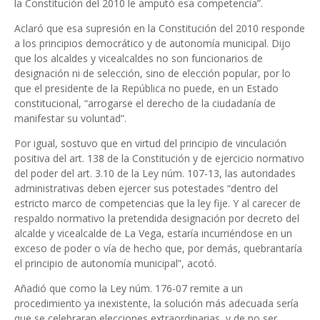
la Constitución del 2010 le amputó esa competencia”.
Aclaró que esa supresión en la Constitución del 2010 responde
a los principios democrático y de autonomía municipal. Dijo
que los alcaldes y vicealcaldes no son funcionarios de
designación ni de selección, sino de elección popular, por lo
que el presidente de la República no puede, en un Estado
constitucional, “arrogarse el derecho de la ciudadanía de
manifestar su voluntad”.
Por igual, sostuvo que en virtud del principio de vinculación
positiva del art. 138 de la Constitución y de ejercicio normativo
del poder del art. 3.10 de la Ley núm. 107-13, las autoridades
administrativas deben ejercer sus potestades “dentro del
estricto marco de competencias que la ley fije. Y al carecer de
respaldo normativo la pretendida designación por decreto del
alcalde y vicealcalde de La Vega, estaría incurriéndose en un
exceso de poder o vía de hecho que, por demás, quebrantaría
el principio de autonomía municipal”, acotó.
Añadió que como la Ley núm. 176-07 remite a un
procedimiento ya inexistente, la solución más adecuada sería
que se celebraran elecciones extraordinarias, y de no ser